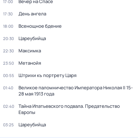
Вечер на Спасе
17:00
День ангела
17:30
Всенощное бдение
18:00
Цареубийца
20:30
Максимка
22:30
Метанойя
23:50
Штрихи къ портрету Царя
00:55
Великое паломничество Императора Николая II 15-
01:40
28 мая 1913 года
Тайна Ипатьевского подвала. Предательство
02:40
Европы
Цареубийца
03:25