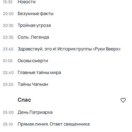
Новости
19:30
Бeзумные фaкты
20:00
Тройная угроза
20:30
Соль. Легенда
22:30
Здравствуй, это я! История группы «Руки Вверх»
23:40
Оковы смерти
01:05
Главные тайны мира
02:40
Тaйны Чапман
03:20
Спас
Дeнь Патриаpха
05:00
Прямая линия. Ответ священника
05:10