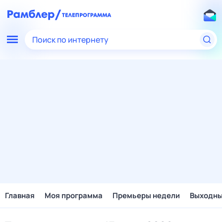
Поиск по интернету
Главная
Моя программа
Премьеры недели
Выходн