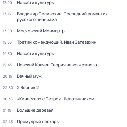
Новости культуры
17:00
Владимир Селивохин. Последний романтик
17:15
русского пианизма
Московский Монмартр
17:50
Третий командующий. Иван Затевахин
18:35
Новости культуры
19:30
Невский Ковчег. Теория невозможного
19:45
Вечный муж
20:15
2 Верник 2
22:50
«Кинескоп» с Петром Шепотинником
00:35
Большие деревья
01:15
Премудрый пескарь
02:45