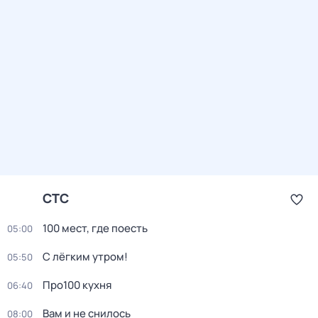
СТС
100 мест, гдe поеcть
05:00
С лёгким утром!
05:50
Про100 кухня
06:40
Вам и не снилось
08:00