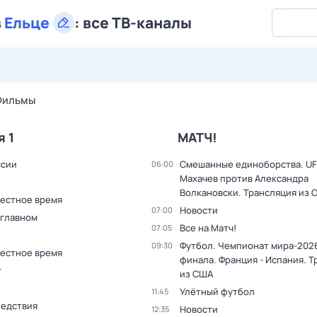
в
Ельце
:
все ТВ-каналы
27 июл,
пн
28 июл,
вт
29 июл,
ср
30 июл,
чт
31 июл,
Фильмы
я 1
МАТЧ!
ссии
Смешанные единоборства. UF
06:00
Махачев против Александра
Волкановски. Трансляция из 
Местное время
Новости
07:00
 главном
Все на Матч!
07:05
Футбол. Чемпионат мира-2026
09:30
Местное время
финала. Франция - Испания. 
т
из США
Улётный футбол
11:45
ледствия
Новости
12:35