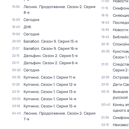
Новости
17:00
Лесник. Продолжение
. Сезон 2
. Серия
15:00
Симфони
17:15
8-я
Сияющий
18:15
Сегодня
16:00
Последн
18:45
ДНК
16:45
Новости
19:30
Сегодня
19:00
Библейс
19:45
Балабол
. Сезон 9
. Серия 15-я
20:00
Спокойн
20:15
Балабол
. Сезон 9
. Серия 16-я
21:07
Кунстка
20:30
Дельфин
. Сезон 2
. Серия 5-я
22:15
Сезон 1
.
Дельфин
. Сезон 2
. Серия 6-я
23:17
Следств
21:10
Сегодня
Серия 2-
00:20
Купчино
. Сезон 1
. Серия 11-я
Острова
00:35
22:30
Купчино
. Сезон 1
. Серия 12-я
Дети Са
01:25
23:10
Купчино
. Сезон 1
. Серия 13-я
Вначале 
02:15
00:15
русской
Купчино
. Сезон 1
. Серия 14-я
03:05
Конец э
00:40
Купчино
. Сезон 1
. Серия 15-я
03:55
одного 
Лесник. Продолжение
. Сезон 2
. Серия
04:45
Симфони
01:35
7-я
Неизвес
02:15