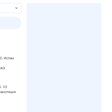
пт
1 авг,
сб
2 авг,
вс
3 авг,
пн
4 авг,
вт
Вчера
Сегод
C. Ислам
ОАЭ
. 1/2
Трансляция