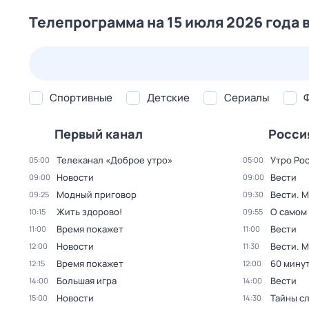
Телепрограмма на 15 июля 2026 года 
23 июл,
чт
24 июл,
пт
25 июл,
сб
26 июл,
вс
Спортивные
Детские
Сериалы
Первый канал
Росси
Телеканал «Доброе утро»
Утро Ро
05:00
05:00
Новости
Вести
09:00
09:00
Модный приговор
Вести. 
09:25
09:30
Жить здорово!
О самом
10:15
09:55
Время покажет
Вести
11:00
11:00
Новости
Вести. 
12:00
11:30
Время покажет
60 мину
12:15
12:00
Большая игра
Вести
14:00
14:00
Новости
Тайны с
15:00
14:30