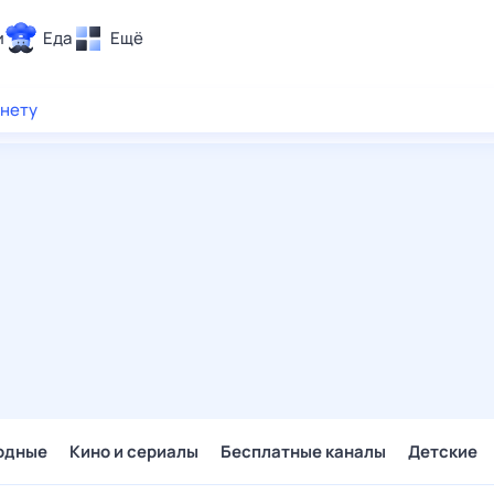
и
Еда
Ещё
Почта
рнету
ия и отдых
Поиск
Погода
ТВ-программа
и и тренды
 ситуации
 вместе
Помощь
одные
Кино и сериалы
Бесплатные каналы
Детские