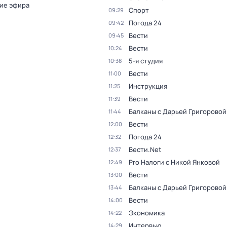
ие эфира
Спорт
09:29
Погода 24
09:42
Вести
09:45
Вести
10:24
5-я студия
10:38
Вести
11:00
Инструкция
11:25
Вести
11:39
Балканы с Дарьей Григоровой
11:44
Вести
12:00
Погода 24
12:32
Вести.Net
12:37
Pro Налоги с Никой Янковой
12:49
Вести
13:00
Балканы с Дарьей Григоровой
13:44
Вести
14:00
Экономика
14:22
Интервью
14:29