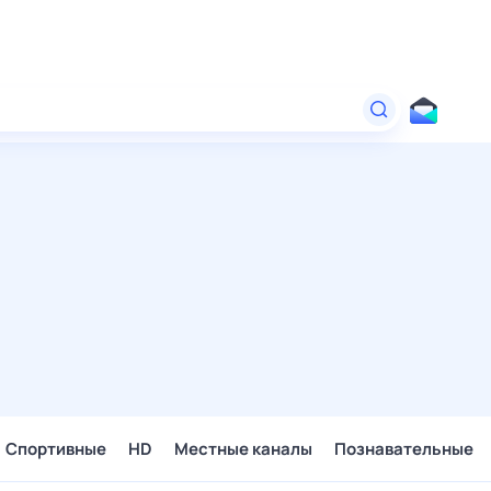
Спортивные
HD
Местные каналы
Познавательные