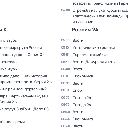
эстафета. Трансляция из Гер
Стрельба из лука. Кубок мира
04:00
Классический лук. Команды. 
из Испании
я К
Россия 24
 культуры
Вести
05:00
тные маршруты России
Исторические хроники
05:10
раннее утро...
. Серия 3-я
Парламентский час
05:15
 ремесло
Вести. Дежурная часть
05:31
 культуры
Вести
06:00
было дело... или История
Экономика
06:07
 промышленности
. Серия 2-я
Вести
06:10
вымерли неандертальцы?
Спорт
06:31
мера. Вертикальный музей
.
Погода 24
06:35
 Серия 2-я
Погода 24
06:39
ие ведут ЗнаТоКи. Дело 06
.
Вести
06:40
я
Экономика
06:45
лённое время
Вести
06:48