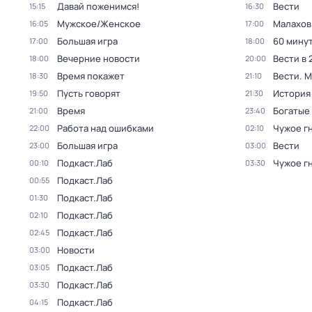
Давай поженимся!
Вести
15:15
16:30
Мужское/Женское
Малахов
16:05
17:00
Большая игра
60 мину
17:00
18:00
Вечерние новости
Вести в 
18:00
20:00
Время покажет
Вести. 
18:30
21:10
Пусть говорят
История
19:50
21:30
Время
Богатые
21:00
23:40
Работа над ошибками
Чужое г
22:00
02:10
Большая игра
Вести
23:00
03:00
Подкаст.Лаб
Чужое г
00:10
03:30
Подкаст.Лаб
00:55
Подкаст.Лаб
01:30
Подкаст.Лаб
02:10
Подкаст.Лаб
02:45
Новости
03:00
Подкаст.Лаб
03:05
Подкаст.Лаб
03:30
Подкаст.Лаб
04:15