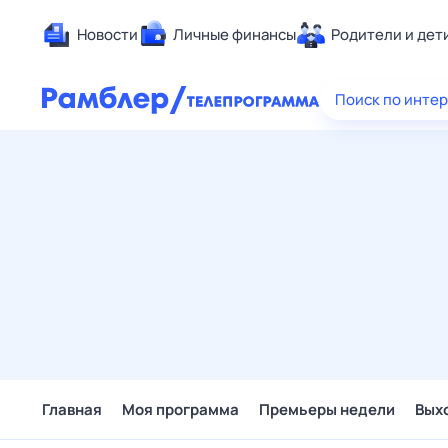
Новости
Личные финансы
Родители и дет
Здоровье
Поиск по инте
Развлечен
Дом и уют
Спорт
Карьера
Авто
Технологи
Жизненные
Сберегаем
Гороскопы
Главная
Моя программа
Премьеры недели
Вых