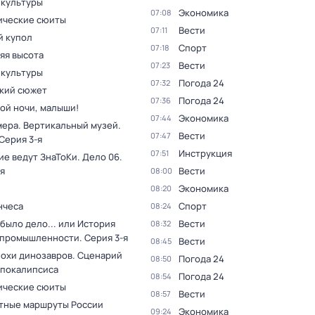
 культуры
Экономика
07:08
ческие сюиты
Вести
07:11
 купол
Спорт
07:18
яя высота
Вести
07:23
 культуры
Погода 24
07:32
кий сюжет
Погода 24
07:36
ой ночи, малыши!
Экономика
07:44
мера. Вертикальный музей
.
Вести
07:47
 Серия 3-я
Инструкция
07:51
ие ведут ЗнаТоКи. Дело 06
.
я
Вести
08:00
Экономика
08:20
нчеса
Спорт
08:24
было дело... или История
Вести
08:32
 промышленности
. Серия 3-я
Вести
08:45
похи динозавров. Сценарий
Погода 24
08:50
апокалипсиса
Погода 24
08:54
ческие сюиты
Вести
08:57
тные маршруты России
Экономика
09:24