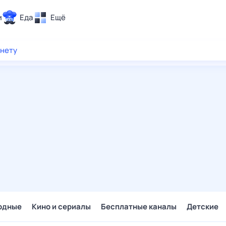
и
Еда
Ещё
Почта
рнету
ия и отдых
Поиск
Погода
ТВ-программа
и и тренды
 ситуации
 вместе
Помощь
одные
Кино и сериалы
Бесплатные каналы
Детские