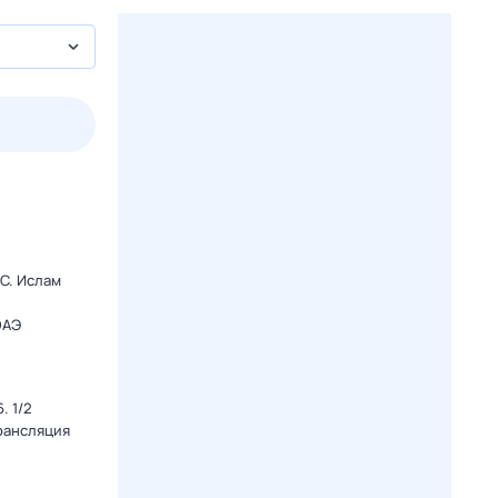
2 авг,
вс
3 авг,
пн
4 авг,
вт
5 авг,
ср
Вчера
Сегодня
C. Ислам
ОАЭ
. 1/2
Трансляция