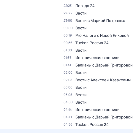
Погода 24
22:23
Вести
22:35
Вести с Марией Петрашко
23:00
Вести
00:00
Pro Налоги с Никой Янковой
00:19
Tucker. Россия 24
00:36
Вести
01:00
Исторические хроники
01:36
Балканы с Дарьей Григоровой
01:41
Вести
02:00
Вести с Алексеем Казаковым
02:08
Вести
03:00
Вести
03:05
Вести
04:00
Исторические хроники
04:14
Балканы с Дарьей Григоровой
04:19
Tucker. Россия 24
04:36