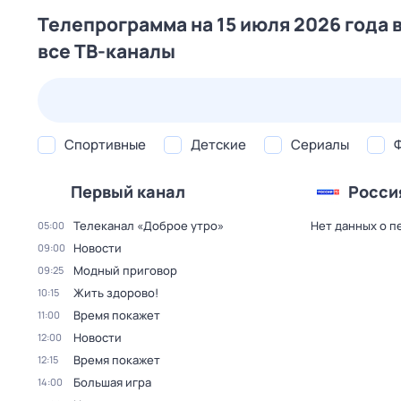
Телепрограмма на 15 июля 2026 года 
все ТВ-каналы
24 июл,
пт
25 июл,
сб
26 июл,
вс
27 июл,
пн
Спортивные
Детские
Сериалы
Первый канал
Росси
Телеканал «Доброе утро»
Нет данных о п
05:00
Новости
09:00
Модный приговор
09:25
Жить здорово!
10:15
Время покажет
11:00
Новости
12:00
Время покажет
12:15
Большая игра
14:00