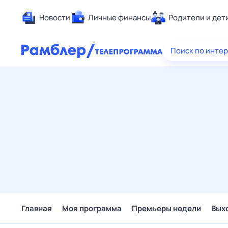
Новости
Личные финансы
Родители и дет
Здоровье
Поиск по инте
Развлечен
Дом и уют
Спорт
Карьера
Авто
Технологи
Жизненные
Сберегаем
Гороскопы
Главная
Моя программа
Премьеры недели
Вых