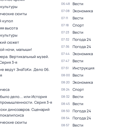
Вести
06:48
 культуры
Экономика
07:08
ческие сюиты
Вести
07:11
 купол
Спорт
07:18
яя высота
Вести
07:23
 культуры
Погода 24
07:32
кий сюжет
Погода 24
07:36
ой ночи, малыши!
Экономика
07:44
мера. Вертикальный музей
.
Вести
07:47
 Серия 3-я
Инструкция
07:51
ие ведут ЗнаТоКи. Дело 06
.
я
Вести
08:00
Экономика
08:20
нчеса
Спорт
08:24
было дело... или История
Вести
08:32
 промышленности
. Серия 3-я
Вести
08:45
похи динозавров. Сценарий
Погода 24
08:50
апокалипсиса
Погода 24
08:54
ческие сюиты
Вести
08:57