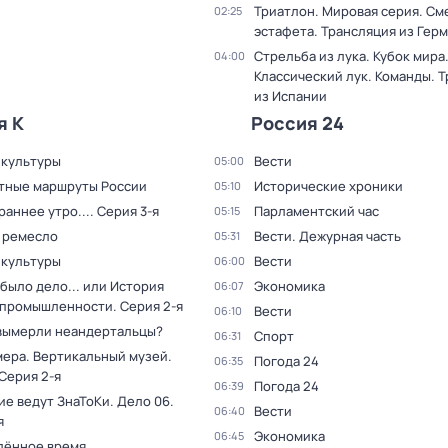
Триатлон. Мировая серия. С
02:25
эстафета. Трансляция из Гер
Стрельба из лука. Кубок мира
04:00
Классический лук. Команды. 
из Испании
я К
Россия 24
 культуры
Вести
05:00
тные маршруты России
Исторические хроники
05:10
раннее утро...
. Серия 3-я
Парламентский час
05:15
 ремесло
Вести. Дежурная часть
05:31
 культуры
Вести
06:00
было дело... или История
Экономика
06:07
 промышленности
. Серия 2-я
Вести
06:10
вымерли неандертальцы?
Спорт
06:31
мера. Вертикальный музей
.
Погода 24
06:35
 Серия 2-я
Погода 24
06:39
ие ведут ЗнаТоКи. Дело 06
.
Вести
06:40
я
Экономика
06:45
лённое время