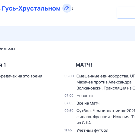
в
Гусь-Хрустальном
:
28 июл,
вт
29 июл,
ср
30 июл,
чт
31 июл,
пт
1 авг,
сб
Фильмы
я 1
МАТЧ!
ередачах на это время
Смешанные единоборства. UF
06:00
Махачев против Александра
Волкановски. Трансляция из 
Новости
07:00
Все на Матч!
07:05
Футбол. Чемпионат мира-2026
09:30
финала. Франция - Испания. 
из США
Улётный футбол
11:45