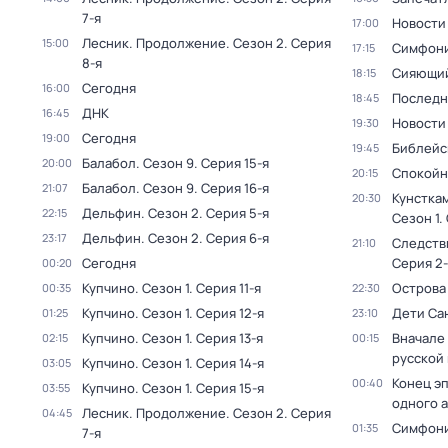
7-я
Новости
17:00
Лесник. Продолжение
. Сезон 2
. Серия
15:00
Симфони
17:15
8-я
Сияющий
18:15
Сегодня
16:00
Последн
18:45
ДНК
16:45
Новости
19:30
Сегодня
19:00
Библейс
19:45
Балабол
. Сезон 9
. Серия 15-я
20:00
Спокойн
20:15
Балабол
. Сезон 9
. Серия 16-я
21:07
Кунстка
20:30
Дельфин
. Сезон 2
. Серия 5-я
22:15
Сезон 1
.
Дельфин
. Сезон 2
. Серия 6-я
23:17
Следств
21:10
Сегодня
Серия 2-
00:20
Купчино
. Сезон 1
. Серия 11-я
Острова
00:35
22:30
Купчино
. Сезон 1
. Серия 12-я
Дети Са
01:25
23:10
Купчино
. Сезон 1
. Серия 13-я
Вначале 
02:15
00:15
русской
Купчино
. Сезон 1
. Серия 14-я
03:05
Конец э
00:40
Купчино
. Сезон 1
. Серия 15-я
03:55
одного 
Лесник. Продолжение
. Сезон 2
. Серия
04:45
Симфони
01:35
7-я