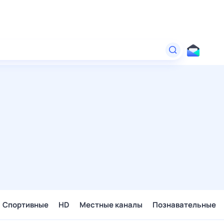
Спортивные
HD
Местные каналы
Познавательные