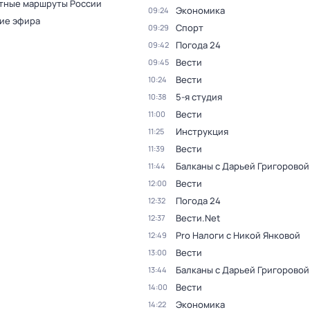
тные маршруты России
Экономика
09:24
ие эфира
Спорт
09:29
Погода 24
09:42
Вести
09:45
Вести
10:24
5-я студия
10:38
Вести
11:00
Инструкция
11:25
Вести
11:39
Балканы с Дарьей Григоровой
11:44
Вести
12:00
Погода 24
12:32
Вести.Net
12:37
Pro Налоги с Никой Янковой
12:49
Вести
13:00
Балканы с Дарьей Григоровой
13:44
Вести
14:00
Экономика
14:22