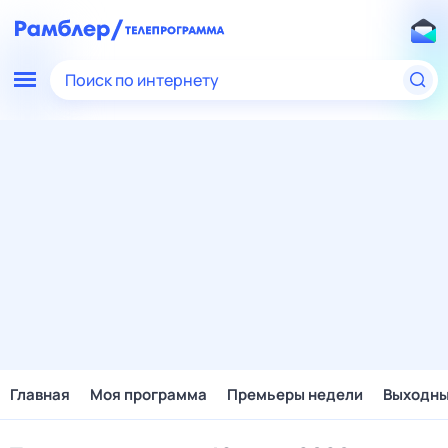
Поиск по интернету
Главная
Моя программа
Премьеры недели
Выходн