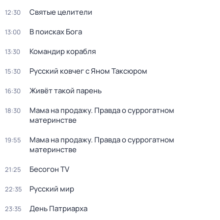
Святые целители
12:30
В поисках Бога
13:00
Командир корабля
13:30
Русский ковчег с Яном Таксюром
15:30
Живёт такой парень
16:30
Мама на продажу. Правда о сyрpогатном
18:30
материнстве
Мама на продажу. Правда о сyрpогатном
19:55
материнстве
Бесогон TV
21:25
Русский мир
22:35
Дeнь Патриаpха
23:35