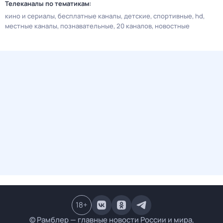
Телеканалы по тематикам:
кино и сериалы
бесплатные каналы
детские
спортивные
hd
местные каналы
познавательные
20 каналов
новостные
18
+
© Рамблер — главные новости России и мира,