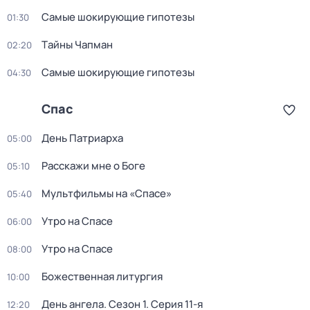
Самые шoкиpующие гипотезы
01:30
Тaйны Чапман
02:20
Самые шoкиpующие гипотезы
04:30
Спас
День Патриарха
05:00
Расскажи мне о Боге
05:10
Мультфильмы на «Спасе»
05:40
Утро на Спасе
06:00
Утро на Спасе
08:00
Божественнaя литyргия
10:00
День ангела
. Сезон 1
. Серия 11-я
12:20