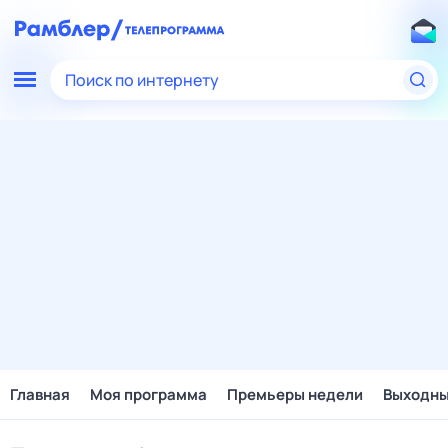
Поиск по интернету
Главная
Моя программа
Премьеры недели
Выходн