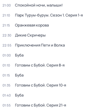
Спокойной ночи, малыши!
21:00
Парк Турум-бурум
. Сезон 1
. Серия 1-я
21:10
Оранжевая корова
21:15
Дикие Скричеры
22:30
Приключения Пети и Волка
22:55
Буба
01:00
Готовим с Бубой
. Серия 8-я
01:10
Буба
01:15
Готовим с Бубой
. Серия 10-я
01:35
Буба
01:40
Готовим с Бубой
. Серия 21-я
01:55