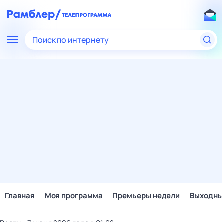
Поиск по интернету
Главная
Моя программа
Премьеры недели
Выходн