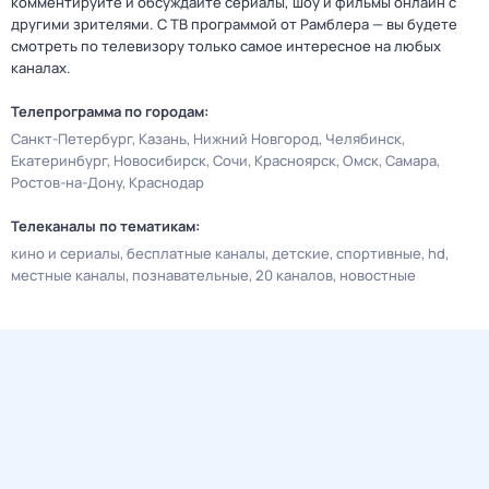
комментируйте и обсуждайте сериалы, шоу и фильмы онлайн с
другими зрителями. С ТВ программой от Рамблера — вы будете
смотреть по телевизору только самое интересное на любых
каналах.
Телепрограмма по городам:
Санкт-Петербург
Казань
Нижний Новгород
Челябинск
Екатеринбург
Новосибирск
Сочи
Красноярск
Омск
Самара
Ростов-на-Дону
Краснодар
Телеканалы по тематикам:
кино и сериалы
бесплатные каналы
детские
спортивные
hd
местные каналы
познавательные
20 каналов
новостные