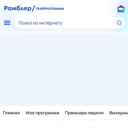
Поиск по интернету
Главная
Моя программа
Премьеры недели
Выходн