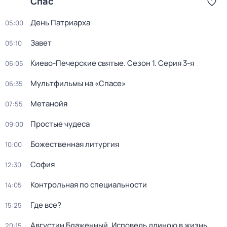
Спас
День Патриарха
05:00
Завет
05:10
Киево-Печерские святые
. Сезон 1
. Серия 3-я
06:05
Мультфильмы на «Спасе»
06:35
Метанойя
07:55
Простые чудеса
09:00
Божественная литургия
10:00
София
12:30
Контрoльная пo специальности
14:05
Где все?
15:25
Августин Блажeнный. Исповeдь длиною в жизнь.
20:15