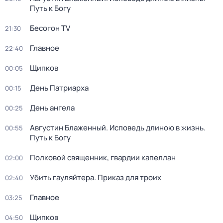
Путь к Богу
Бесогон TV
21:30
Главное
22:40
Щипков
00:05
День Патриарха
00:15
День ангела
00:25
Августин Блажeнный. Исповeдь длиною в жизнь.
00:55
Путь к Богу
Полковой священник, гвардии капеллан
02:00
Убить гауляйтера. Приказ для троих
02:40
Главное
03:25
Щипков
04:50