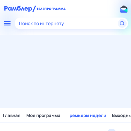
Поиск по интернету
Главная
Моя программа
Премьеры недели
Выходн