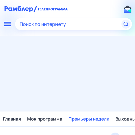
Поиск по интернету
Главная
Моя программа
Премьеры недели
Выходн