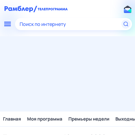
Поиск по интернету
Главная
Моя программа
Премьеры недели
Выходн