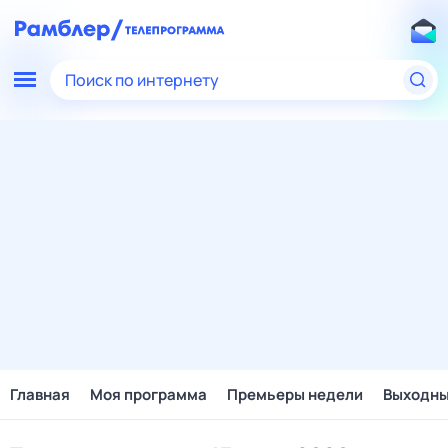
Поиск по интернету
Главная
Моя программа
Премьеры недели
Выходн