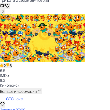
Три кота 2 сезон 38-я серия
0
2
6
6.5
IMDb
8.2
Кинопоиск
Больше информации
СТС Love
Завтра в 07:00