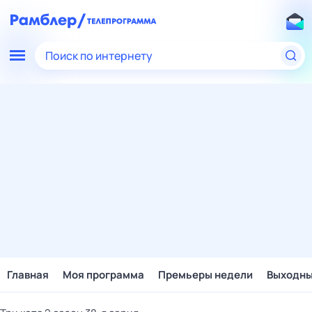
Поиск по интернету
Главная
Моя программа
Премьеры недели
Выходн