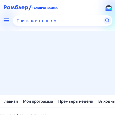
Поиск по интернету
Главная
Моя программа
Премьеры недели
Выходн