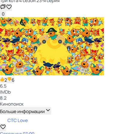
Три кота 4 сезон 23-я серия
0
2
6
6.5
IMDb
8.2
Кинопоиск
Больше информации
СТС Love
Сегодня в 07:00