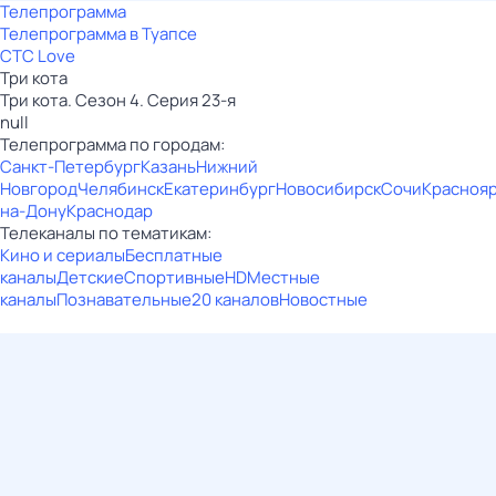
Телепрограмма
Телепрограмма в Туапсе
СТС Love
Три кота
Три кота. Сезон 4. Серия 23-я
null
Телепрограмма по городам:
Санкт-Петербург
Казань
Нижний
Новгород
Челябинск
Екатеринбург
Новосибирск
Сочи
Красноя
на-Дону
Краснодар
Телеканалы по тематикам:
Кино и сериалы
Бесплатные
каналы
Детские
Спортивные
HD
Местные
каналы
Познавательные
20 каналов
Новостные