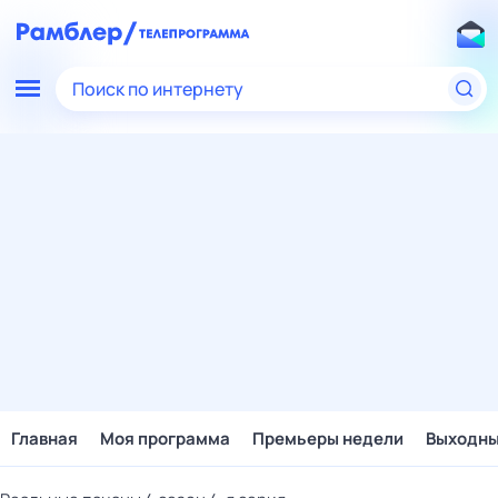
Поиск по интернету
Главная
Моя программа
Премьеры недели
Выходн