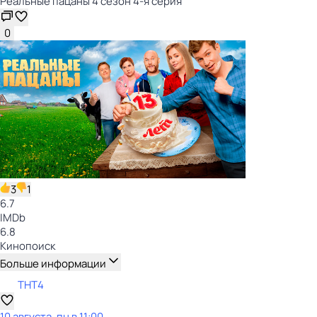
Реальные пацаны 4 сезон 4-я серия
0
3
1
6.7
IMDb
6.8
Кинопоиск
Больше информации
ТНТ4
10 августа, пн в 11:00