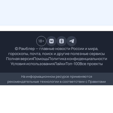
18
+
© Рамблер — главные новости России и мира,
гороскопы, почта, поиск и другие полезные сервисы
Полная версия
Помощь
Политика конфиденциальности
Условия использования
Лайки
Топ-100
Все проекты
На информационном ресурсе применяются
рекомендательные технологии в соответствии с
Правилами