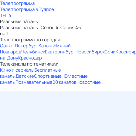
Телепрограмма
Телепрограмма в Туапсе
ТНТ4
Реальные пацаны
Реальные пацаны. Сезон 4. Серия 4-я
null
Телепрограмма по городам:
Санкт-Петербург
Казань
Нижний
Новгород
Челябинск
Екатеринбург
Новосибирск
Сочи
Красноя
на-Дону
Краснодар
Телеканалы по тематикам:
Кино и сериалы
Бесплатные
каналы
Детские
Спортивные
HD
Местные
каналы
Познавательные
20 каналов
Новостные