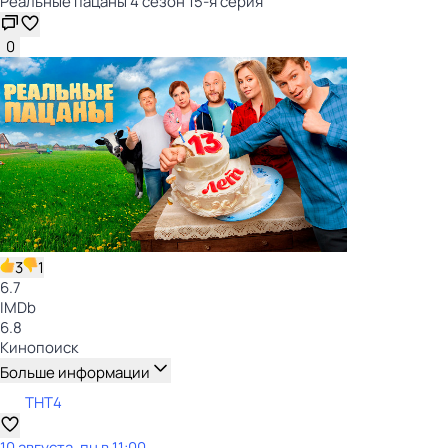
Реальные пацаны 4 сезон 15-я серия
0
3
1
6.7
IMDb
6.8
Кинопоиск
Больше информации
ТНТ4
10 августа, пн в 11:00