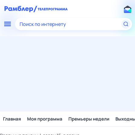
Поиск по интернету
Главная
Моя программа
Премьеры недели
Выходн