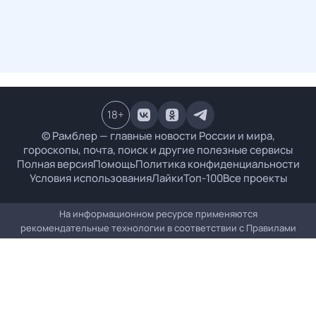
18
+
© Рамблер — главные новости России и мира,
гороскопы, почта, поиск и другие полезные сервисы
Полная версия
Помощь
Политика конфиденциальности
Условия использования
Лайки
Топ-100
Все проекты
На информационном ресурсе применяются
рекомендательные технологии в соответствии с
Правилами