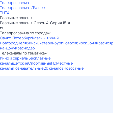
Телепрограмма
Телепрограмма в Туапсе
ТНТ4
Реальные пацаны
Реальные пацаны. Сезон 4. Серия 15-я
null
Телепрограмма по городам:
Санкт-Петербург
Казань
Нижний
Новгород
Челябинск
Екатеринбург
Новосибирск
Сочи
Красноя
на-Дону
Краснодар
Телеканалы по тематикам:
Кино и сериалы
Бесплатные
каналы
Детские
Спортивные
HD
Местные
каналы
Познавательные
20 каналов
Новостные