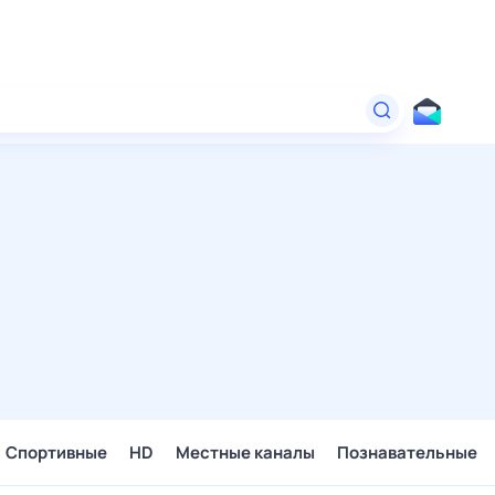
Спортивные
HD
Местные каналы
Познавательные