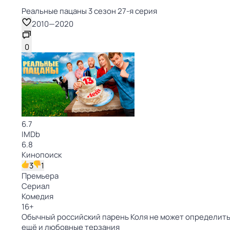
Реальные пацаны 3 сезон 27-я серия
2010
—
2020
0
6.7
IMDb
6.8
Кинопоиск
3
1
Премьера
Сериал
Комедия
16
+
Обычный российский парень Коля не может определитьс
ещё и любовные терзания