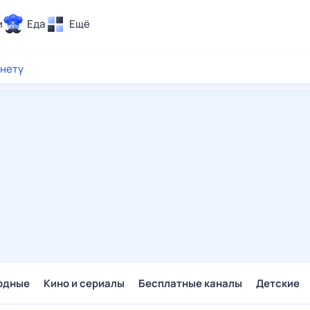
и
Еда
Ещё
Почта
рнету
ия и отдых
Поиск
Погода
ТВ-программа
и и тренды
 ситуации
 вместе
Помощь
одные
Кино и сериалы
Бесплатные каналы
Детские