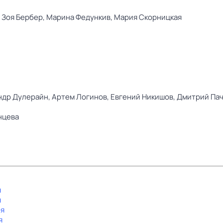
,
Зоя Бербер,
Марина Федункив,
Мария Скорницкая
ндр Дулерайн,
Артем Логинов,
Евгений Никишов,
Дмитрий Па
нцева
я
я
-я
я