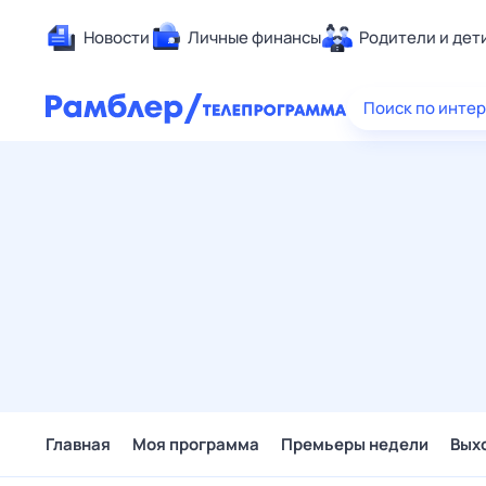
Новости
Личные финансы
Родители и дет
Здоровье
Поиск по инте
Развлечен
Дом и уют
Спорт
Карьера
Авто
Технологи
Жизненные
Сберегаем
Гороскопы
Главная
Моя программа
Премьеры недели
Вых