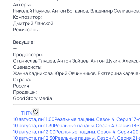
Актеры:
Николай Наумов,
Антон Богданов,
Владимир Селиванов
Композитор:
Дмитрий Ланской
Режиссеры:
—
Ведущие:
—
Продюссеры:
Станислав Тляшев,
Антон Зайцев,
Антон Щукин,
Алекса
Сценаристы:
Жанна Кадникова,
Юрий Овчинников,
Екатерина Караче
Страна:
Россия
Продакшн:
Good Story Media
ТНТ4
10 августа, пн
11:00
Реальные пацаны
. Сезон 4
. Серия 17-
10 августа, пн
11:30
Реальные пацаны
. Сезон 4
. Серия 18-
10 августа, пн
12:00
Реальные пацаны
. Сезон 4
. Серия 20
10 августа, пн
12:30
Реальные пацаны
. Сезон 4
. Серия 21-