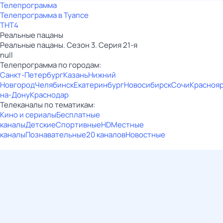
Телепрограмма
Телепрограмма в Туапсе
ТНТ4
Реальные пацаны
Реальные пацаны. Сезон 3. Серия 21-я
null
Телепрограмма по городам:
Санкт-Петербург
Казань
Нижний
Новгород
Челябинск
Екатеринбург
Новосибирск
Сочи
Красноя
на-Дону
Краснодар
Телеканалы по тематикам:
Кино и сериалы
Бесплатные
каналы
Детские
Спортивные
HD
Местные
каналы
Познавательные
20 каналов
Новостные