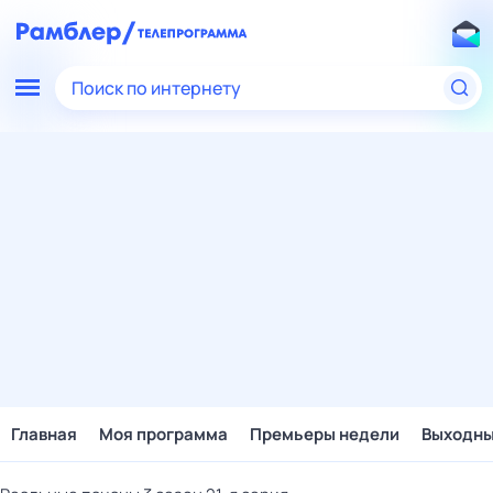
Поиск по интернету
Главная
Моя программа
Премьеры недели
Выходн