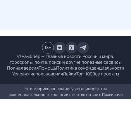
18
+
© Рамблер — главные новости России и мира,
гороскопы, почта, поиск и другие полезные сервисы
Полная версия
Помощь
Политика конфиденциальности
Условия использования
Лайки
Топ-100
Все проекты
На информационном ресурсе применяются
рекомендательные технологии в соответствии с
Правилами