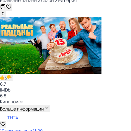
Реальные пацаны 3 сезон 21-я серия
0
3
1
6.7
IMDb
6.8
Кинопоиск
Больше информации
ТНТ4
10 августа, пн в 11:00