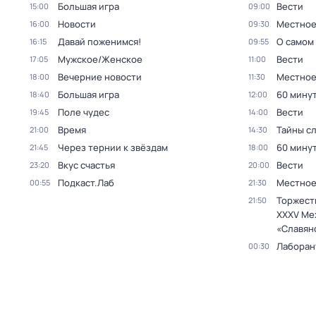
Большая игра
Вести
15:00
09:00
Новости
Местное
16:00
09:30
Давай поженимся!
О самом
16:15
09:55
Мужское/Женское
Вести
17:05
11:00
Вечерние новости
Местное
18:00
11:30
Большая игра
60 мину
18:40
12:00
Поле чудес
Вести
19:45
14:00
Время
Тайны с
21:00
14:30
Через тернии к звёздам
60 мину
21:45
18:00
Вкус счастья
Вести
23:20
20:00
Подкаст.Лаб
Местное
00:55
21:30
Торжест
21:50
XXXV Ме
«Славян
Лаборан
00:30