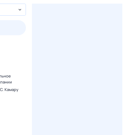
3 авг,
пн
4 авг,
вт
5 авг,
ср
6 авг,
чт
Вчера
Сегодня
.
альное
спании
C. Камару