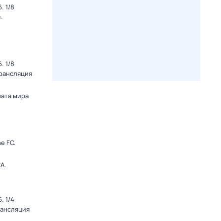
. 1/8
.
. 1/8
Трансляция
ната мира
e FC.
А.
. 1/4
рансляция