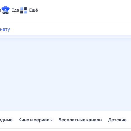
и
Еда
Ещё
Почта
рнету
ия и отдых
Поиск
Погода
ТВ-программа
и и тренды
 ситуации
 вместе
Помощь
одные
Кино и сериалы
Бесплатные каналы
Детские