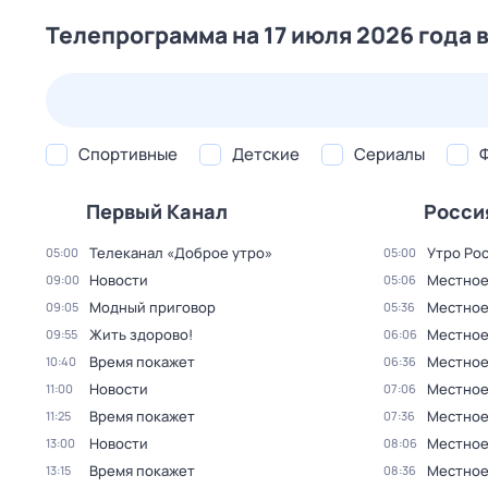
Телепрограмма на 17 июля 2026 года 
25 июл,
сб
26 июл,
вс
27 июл,
пн
28 июл,
вт
Спортивные
Детские
Сериалы
Первый Канал
Росси
Телеканал «Доброе утро»
Утро Ро
05:00
05:00
Новости
Местное
09:00
05:06
Модный приговор
Местное
09:05
05:36
Жить здорово!
Местное
09:55
06:06
Время покажет
Местное
10:40
06:36
Новости
Местное
11:00
07:06
Время покажет
Местное
11:25
07:36
Новости
Местное
13:00
08:06
Время покажет
Местное
13:15
08:36