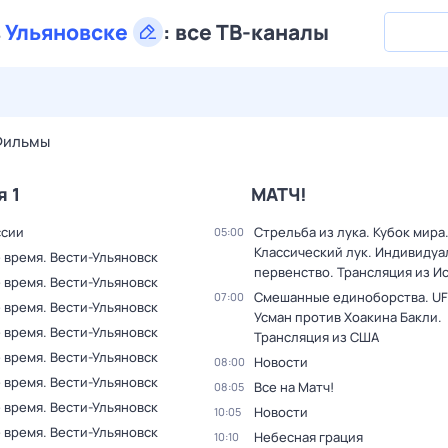
в
Ульяновске
:
все ТВ-каналы
29 июл,
ср
30 июл,
чт
31 июл,
пт
1 авг,
сб
2 авг,
вс
Фильмы
я 1
МАТЧ!
ссии
Стрельба из лука. Кубок мира
05:00
Классический лук. Индивиду
 время. Вести-Ульяновск
первенство. Трансляция из И
 время. Вести-Ульяновск
Смешанные единоборства. UF
07:00
 время. Вести-Ульяновск
Усман против Хоакина Бакли.
 время. Вести-Ульяновск
Трансляция из США
 время. Вести-Ульяновск
Новости
08:00
 время. Вести-Ульяновск
Все на Матч!
08:05
 время. Вести-Ульяновск
Новости
10:05
 время. Вести-Ульяновск
Небесная грация
10:10