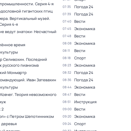
 промышленности
. Серия 4-я
Погода 24
07:35
одословной гигантских птиц
Погода 24
07:39
мера. Вертикальный музей
.
Вести
07:40
 Серия 4-я
Экономика
07:45
ие ведут знатоки: Несчастный
Вести
07:48
Экономика
08:08
лённое время
Вести
08:11
 культуры
Спорт
08:18
р Селивохин. Последний
к русского пианизма
Экономика
08:23
кий Монмартр
Погода 24
08:32
командующий. Иван Затевахин
Погода 24
08:36
 культуры
Экономика
08:44
 Ковчег. Теория невозможного
Вести
08:47
муж
Инструкция
08:51
 2
Вести
09:00
оп» с Петром Шепотинником
Экономика
09:20
 деревья
Спорт
09:24
09:32