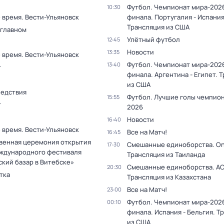
Футбол. Чемпионат мира-2026
10:30
 время. Вести-Ульяновск
финала. Португалия - Испания
Трансляция из США
 главном
Улётный футбол
12:45
Новости
13:35
 время. Вести-Ульяновск
Футбол. Чемпионат мира-2026
13:40
т
финала. Аргентина - Египет. 
из США
ледствия
Футбол. Лучшие голы чемпио
15:55
т
2026
Новости
16:40
 время. Вести-Ульяновск
Все на Матч!
16:45
венная церемония открытия
Смешанные единоборства. On
17:30
ждународного фестиваля
Трансляция из Таиланда
ский базар в Витебске»
Смешанные единоборства. АС
20:30
тка
Трансляция из Казахстана
Все на Матч!
23:00
Футбол. Чемпионат мира-2026
00:10
финала. Испания - Бельгия. Т
из США