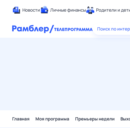
Новости
Личные финансы
Родители и дет
Здоровье
Поиск по инте
Развлечен
Дом и уют
Спорт
Карьера
Авто
Технологи
Жизненные
Сберегаем
Гороскопы
Главная
Моя программа
Премьеры недели
Вых