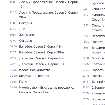
Лесник. Продолжение
. Сезон 2
. Серия
14:00
русской
19-я
Тайны р
14:15
Лесник. Продолжение
. Сезон 2
. Серия
15:00
Кунстка
15:10
20-я
Сезон 1
.
Сегодня
16:00
Следств
15:50
ДНК
16:45
случай
Жди меня
17:55
Запечат
17:30
Сегодня
19:00
Новости
18:00
Балабол
. Сезон 9
. Серия 19-я
20:00
Владими
18:15
Балабол
. Сезон 9
. Серия 20-я
романти
21:07
Дельфин
. Сезон 2
. Серия 9-я
Московс
22:15
18:50
Дельфин
. Сезон 2
. Серия 10-я
Третий 
23:20
19:35
Идеальное убийство
Новости
00:25
20:30
Квартирный вопрос
Невский
02:00
20:45
Петля
Вечный 
02:50
21:15
Чужой район. Выстрел из прошлого
.
2 Верник
04:20
23:50
Сезон 4
. Серия 13-я
«Кинеск
01:35
Большие
02:15
03:45