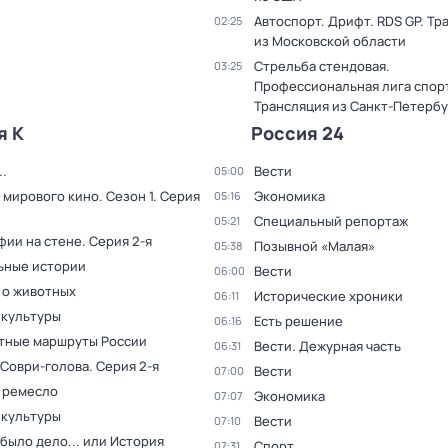
Автоспорт. Дрифт. RDS GP. Тр
02:25
из Московской области
Стрельба стендовая.
03:25
Профессиональная лига спор
Трансляция из Санкт-Петербу
я К
Россия 24
.
Вести
05:00
 мирового кино
. Сезон 1
. Серия
Экономика
05:16
Специальный репортаж
05:21
фии на стене
. Серия 2-я
Позывной «Малая»
05:38
ьные истории
Вести
06:00
 о животных
Исторические хроники
06:11
 культуры
Есть решение
06:16
тные маршруты России
Вести. Дежурная часть
06:31
 Соври-голова
. Серия 2-я
Вести
07:00
 ремесло
Экономика
07:07
 культуры
Вести
07:10
было дело... или История
Спорт
07:31