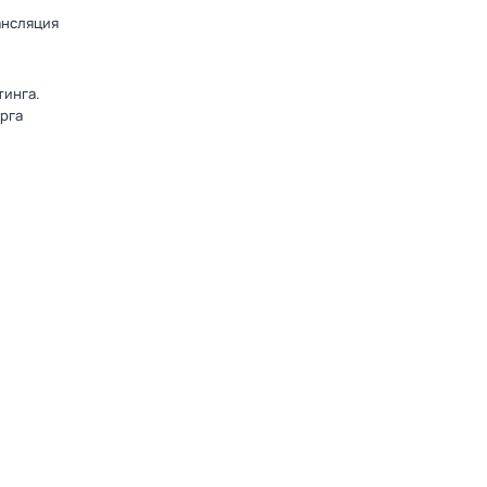
ансляция
тинга.
рга