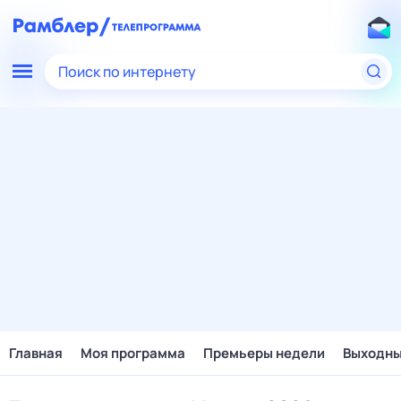
Поиск по интернету
Главная
Моя программа
Премьеры недели
Выходн