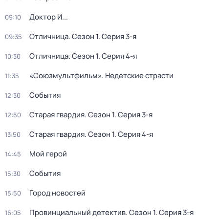
Доктор И...
09:10
Отличница
. Сезон 1
. Серия 3-я
09:35
Отличница
. Сезон 1
. Серия 4-я
10:30
«Союзмультфильм». Недетские страсти
11:35
События
12:30
Старая гвардия
. Сезон 1
. Серия 3-я
12:50
Старая гвардия
. Сезон 1
. Серия 4-я
13:50
Мой герой
14:45
События
15:30
Город новостей
15:50
Провинциальный детектив
. Сезон 1
. Серия 3-я
16:05