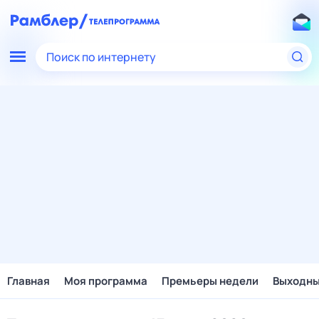
Поиск по интернету
Главная
Моя программа
Премьеры недели
Выходн