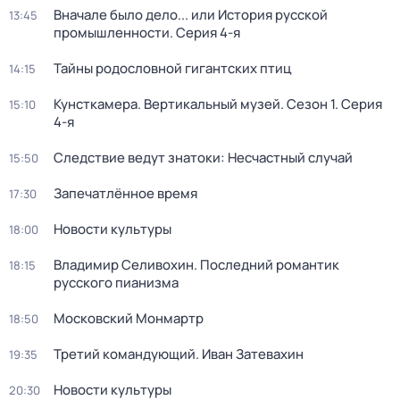
Вначале было дело... или История русской
13:45
промышленности
. Серия 4-я
Тайны родословной гигантских птиц
14:15
Кунсткамера. Вертикальный музей
. Сезон 1
. Серия
15:10
4-я
Следствие ведут знатоки: Несчастный случай
15:50
Запечатлённое время
17:30
Новости культуры
18:00
Владимир Селивохин. Последний романтик
18:15
русского пианизма
Московский Монмартр
18:50
Третий командующий. Иван Затевахин
19:35
Новости культуры
20:30