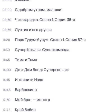
С добрым утром, малыши!
08:00
Чик-зарядка
. Сезон 1
. Серия 38-я
08:30
Лунтик и его друзья
08:35
Парк Турум-бурум
. Сезон 1
. Серия 57-я
11:20
Супер Крылья. Суперкоманда
11:30
Тима и Тома
11:45
Джи-Джи Бонд: Супергонщик
14:00
Инфинити Надо
14:15
Барбоскины
14:45
Мой брат — монстр
17:30
Край Бебис
17:45