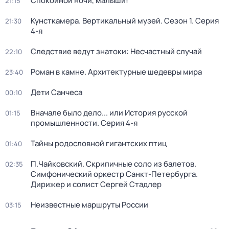
Спокойной ночи, малыши!
21:15
Кунсткамера. Вертикальный музей
. Сезон 1
. Серия
21:30
4-я
Следствие ведут знатоки: Несчастный случай
22:10
Роман в камне. Архитектурные шедевры мира
23:40
Дети Санчеса
00:10
Вначале было дело... или История русской
01:15
промышленности
. Серия 4-я
Тайны родословной гигантских птиц
01:40
П.Чайковский. Скрипичные соло из балетов.
02:35
Симфонический оркестр Санкт-Петербурга.
Дирижер и солист Сергей Стадлер
Неизвестные маршруты России
03:15