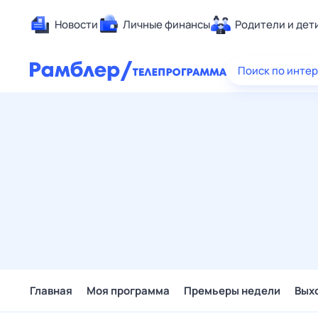
Новости
Личные финансы
Родители и дет
Здоровье
Поиск по инте
Развлечен
Дом и уют
Спорт
Карьера
Авто
Технологи
Жизненные
Сберегаем
Гороскопы
Главная
Моя программа
Премьеры недели
Вых