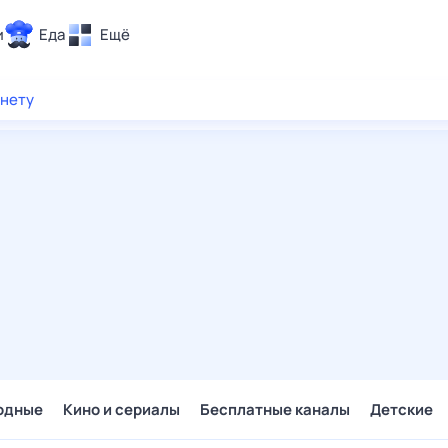
и
Еда
Ещё
Почта
рнету
ия и отдых
Поиск
Погода
ТВ-программа
и и тренды
 ситуации
 вместе
Помощь
одные
Кино и сериалы
Бесплатные каналы
Детские