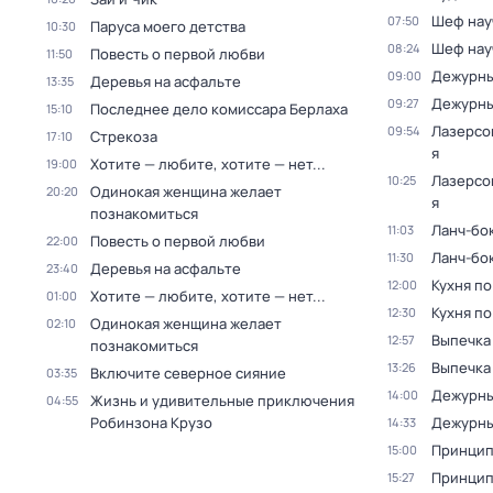
Шеф нау
07:50
Паруса моего детства
10:30
Шеф нау
08:24
Повесть о первой любви
11:50
Дежурны
09:00
Деревья на асфальте
13:35
Дежурны
09:27
Последнее дело комиссара Берлаха
15:10
Лазерсо
09:54
Стрекоза
17:10
я
Хотите — любите, хотите — нет...
19:00
Лазерсо
10:25
Одинокая женщина желает
20:20
я
познакомиться
Ланч-бо
11:03
Повесть о первой любви
22:00
Ланч-бо
11:30
Деревья на асфальте
23:40
Кухня по
12:00
Хотите — любите, хотите — нет...
01:00
Кухня по
12:30
Одинокая женщина желает
02:10
Выпечка 
12:57
познакомиться
Выпечка 
13:26
Включите северное сияние
03:35
Дежурны
14:00
Жизнь и удивительные приключения
04:55
Робинзона Крузо
Дежурны
14:33
Принцип
15:00
Принцип
15:27