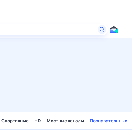
Спортивные
HD
Местные каналы
Познавательные