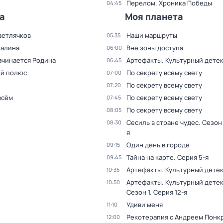
Перелом. Хроника Победы
04:45
а
Моя планета
ветлячков
Наши маршруты
05:35
талина
Вне зоны доступа
06:00
ачинается Родина
Артефакты. Культурный дете
06:45
й полюс
По секрету всему свету
07:00
По секрету всему свету
07:20
всём
По секрету всему свету
07:45
По секрету всему свету
08:05
Сесиль в стране чудес
. Сезон 
08:30
я
Один день в городе
09:15
Тайна на карте
. Серия 5-я
09:45
Артефакты. Культурный дете
10:35
Артефакты. Культурный дете
10:50
Сезон 1
. Серия 12-я
Удиви меня
11:10
Рекотерапия с Андреем Понк
12:00