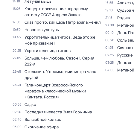
Летучая мышь
14:10
Алексан
16:55
Концерт-посвящение народному
16:25
Судьба 
19:10
артисту СССР Андрею Эшпаю
Родина
21:15
Сказ про то, как царь Пётр арапа женил
17:50
Метаной
23:00
Новости культуры
19:30
День Па
00:10
Укротительница тигров. Ведь это же
19:45
Соль зе
00:20
моё призвание!
Святые 
01:25
Укротительница тигров
20:25
Русcкие 
02:25
Больше, чем любовь
. Сезон 1
. Серия
22:05
День ан
03:25
222-я
Метаной
04:00
Столыпин. У премьер-министра мало
22:45
друзей
Гала-концерт Всероссийского
23:30
марафона классической музыки
«Кантата. Россия»
Садко
00:55
Последняя невеста Змея Горыныча
02:20
Волшебное кольцо
02:40
Окончание эфира
03:00