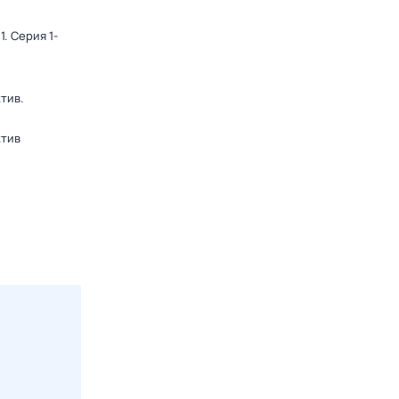
1
. Серия 1-
ктив
.
ктив