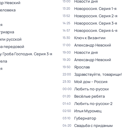
Новости дня
13:00
др Невский
Новороссия
. Серия 1-я
13:20
человека
Новороссия
. Серия 2-я
13:52
Новороссия
. Серия 3-я
14:25
я
Новороссия
. Серия 4-я
14:57
триарха
Ключ к Византии
15:30
мли русской
Александр Невский
17:00
на передовой
Новости дня
19:00
у Грoба Господня
. Серия 3-я
Александр Невский
19:20
гела
Ярослав
19:50
я
Здравствуйте, товарищи!
22:00
Мой дом – Россия
23:30
Любить по-русски
00:00
Весёлые ребята
01:20
Любить по-русски-2
01:40
Илья Муромец
02:50
Губернатор
03:10
Свадьба с приданым
04:20