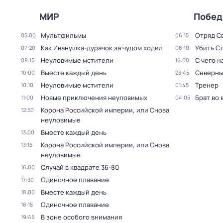
МИР
Побед
Мультфильмы
Отряд С
05:00
06:15
Как Иванушка-дурачок за чудом ходил
Убить С
07:20
08:10
Неуловимые мстители
С чего н
09:15
16:00
Вместе каждый день
Северны
10:00
23:45
Неуловимые мстители
Тренер
10:10
01:45
Новые пpиключения нeуловимых
Брат во 
11:00
04:05
Корона Российской империи, или Снова
12:50
неуловимые
Вместе каждый день
13:00
Корона Российской империи, или Снова
13:15
неуловимые
Случай в квадрате 36-80
16:00
Одиночное плавание
17:30
Вместе каждый день
18:00
Одиночное плавание
18:15
В зоне особого внимания
19:45