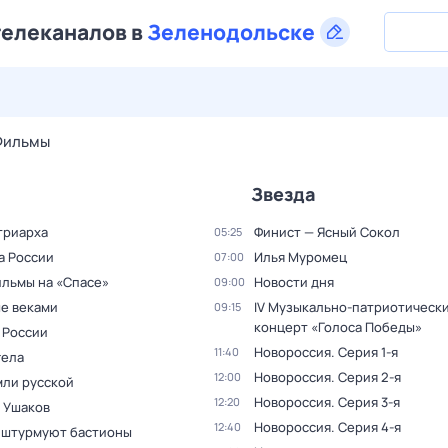
телеканалов в
Зеленодольске
29 июл,
ср
30 июл,
чт
31 июл,
пт
1 авг,
сб
2 авг,
вс
Фильмы
Звезда
триарха
Финист — Ясный Сокол
05:25
а России
Илья Муромец
07:00
льмы на «Спасе»
Новости дня
09:00
е веками
IV Музыкально-патриотически
09:15
концерт «Голоса Победы»
 России
Новороссия
. Серия 1-я
11:40
гела
Новороссия
. Серия 2-я
12:00
мли русской
Новороссия
. Серия 3-я
12:20
 Ушаков
Новороссия
. Серия 4-я
12:40
 штурмуют бастионы