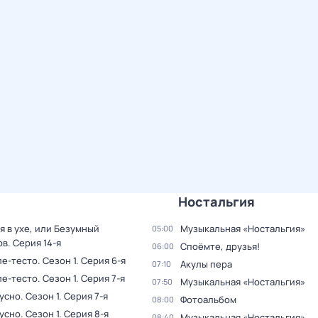
Ностальгия
 в ухе, или Безумный
Музыкальная «Ностальгия»
05:00
ов
. Серия 14-я
Споёмте, друзья!
06:00
ле-тесто
. Сезон 1
. Серия 6-я
Акулы пера
07:10
ле-тесто
. Сезон 1
. Серия 7-я
Музыкальная «Ностальгия»
07:50
кусно
. Сезон 1
. Серия 7-я
Фотоальбом
08:00
кусно
. Сезон 1
. Серия 8-я
Музыкальная «Ностальгия»
08:40