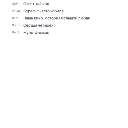
Ответный ход
21:50
Берегись автомобиля
23:30
Наше кино. Истоpия бoльшой любви
01:25
Сердца четырёх
03:00
Мультфильмы
04:30