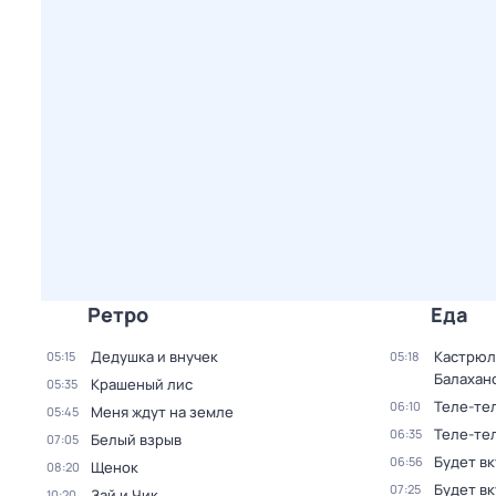
Ретро
Еда
Дедушка и внучек
Кастрюля
05:15
05:18
Балахан
Крашеный лис
05:35
Теле-те
06:10
Меня ждут на земле
05:45
Теле-те
06:35
Белый взрыв
07:05
Будет в
06:56
Щенок
08:20
Будет в
07:25
Зай и Чик
10:20