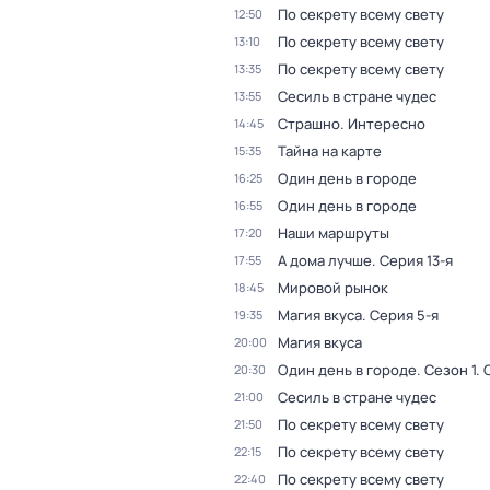
По секрету всему свету
12:50
По секрету всему свету
13:10
По секрету всему свету
13:35
Сесиль в стране чудес
13:55
Страшно. Интересно
14:45
Тайна на карте
15:35
Один день в городе
16:25
Один день в городе
16:55
Наши маршруты
17:20
А дома лучше
. Серия 13-я
17:55
Мировой рынок
18:45
Магия вкуса
. Серия 5-я
19:35
Магия вкуса
20:00
Один день в городе
. Сезон 1
. 
20:30
Сесиль в стране чудес
21:00
По секрету всему свету
21:50
По секрету всему свету
22:15
По секрету всему свету
22:40