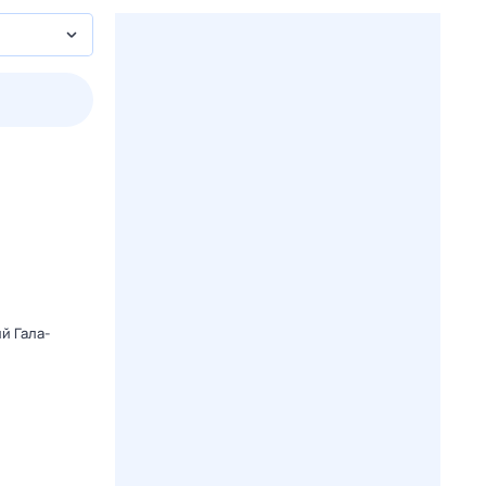
3 авг,
пн
4 авг,
вт
5 авг,
ср
6 авг,
чт
Вчера
Сегодня
й Гала-