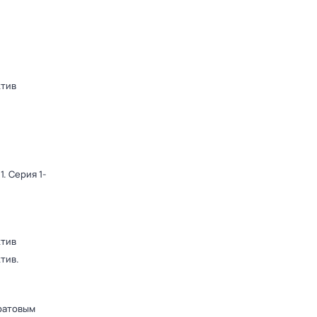
ктив
1
. Серия 1-
ктив
ктив
.
ратовым