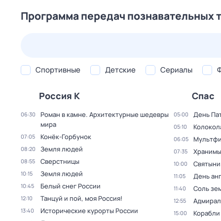
Программа передач познавательных 
25 июл,
сб
26 июл,
вс
27 июл,
пн
28 июл,
вт
Спортивные
Детские
Сериалы
Россия К
Спас
Роман в камне. Архитектурные шедевры
День Па
06:30
05:00
мира
Колокол
05:10
Конёк-Горбунок
07:05
Мультфи
06:05
Земля людей
08:20
Хранимы
07:35
Сверстницы
08:55
Святыни
10:00
Земля людей
10:15
День ан
11:05
Белый снег России
10:45
Соль зе
11:40
Танцуй и пой, моя Россия!
12:10
Адмирал
12:55
Исторические курорты России
13:40
Корабли
15:00