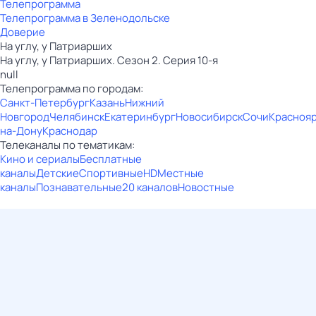
Телепрограмма
Телепрограмма в Зеленодольске
Доверие
На углу, у Патриарших
На углу, у Патриарших. Сезон 2. Серия 10-я
null
Телепрограмма по городам:
Санкт-Петербург
Казань
Нижний
Новгород
Челябинск
Екатеринбург
Новосибирск
Сочи
Красноя
на-Дону
Краснодар
Телеканалы по тематикам:
Кино и сериалы
Бесплатные
каналы
Детские
Спортивные
HD
Местные
каналы
Познавательные
20 каналов
Новостные