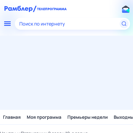
Поиск по интернету
Главная
Моя программа
Премьеры недели
Выходн