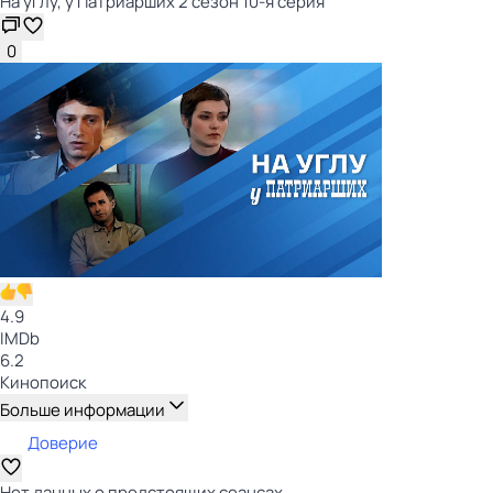
На углу, у Патриарших 2 сезон 10-я серия
0
4.9
IMDb
6.2
Кинопоиск
Больше информации
Доверие
Нет данных о предстоящих сеансах