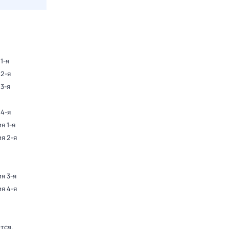
1-я
 2-я
 3-я
 4-я
я 1-я
ия 2-я
ия 3-я
ия 4-я
ется
.