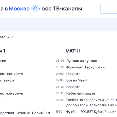
да в
Москве
:
все ТВ-каналы
28 июл,
вт
29 июл,
ср
30 июл,
чт
31 июл,
пт
1 авг,
сб
Фильмы
я 1
МАТЧ!
ссии
Лучшие из лучших
06:00
Формула-1. Гаснут огни
06:30
Местное время
Новости
07:00
 главном
Все на Матч!
07:05
Новости
08:30
Местное время
Небесная грация
08:35
т
Гребля на байдарках и каноэ.
08:55
доброй воли. Трансляция из 
Футбол. FONBET Кубок России
11:50
ледствия
. Сезон 18
. Серия 21-я