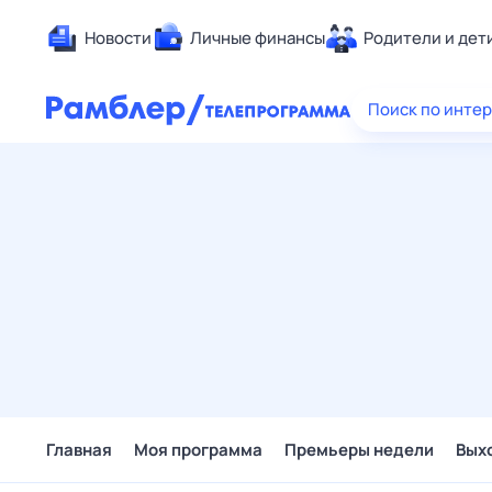
Новости
Личные финансы
Родители и дет
Здоровье
Поиск по инте
Развлечен
Дом и уют
Спорт
Карьера
Авто
Технологи
Жизненные
Сберегаем
Гороскопы
Главная
Моя программа
Премьеры недели
Вых