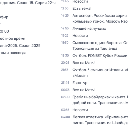
Новости
12:45
ледствия
. Сезон 18
. Серия 22-я
Есть тема!
12:50
Автоспорт. Российская серия
14:25
эфир
кольцевых гонок. Moscow Ra
т
Лучшие из лучших
14:55
20:00
Новости
15:25
Местное время
Смешанные единоборства. On
15:30
олна-2025
. Сезон 2025
Трансляция из Таиланда
том и навсегда
Футбол. FONBET Кубок России
19:30
Все на Матч!
20:25
Футбол. Чемпионат Италии. «
21:35
«Милан»
Евротур
23:45
Все на Матч!
00:35
Гребля на байдарках и каноэ.
02:00
доброй воли. Трансляция из 
Новости
03:55
Легкая атлетика. «Бриллиант
04:00
лига». Трансляция из Швейца