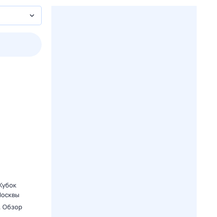
2 авг,
вс
3 авг,
пн
4 авг,
вт
5 авг,
ср
Вчера
Сегодня
 Кубок
Москвы
. Обзор