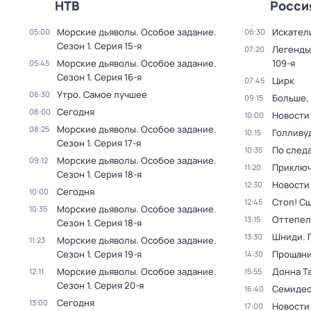
НТВ
Росси
Морские дьяволы. Особое задание
.
Искател
05:00
06:30
Сезон 1
. Серия 15-я
Легенды
07:20
Морские дьяволы. Особое задание
.
109-я
05:45
Сезон 1
. Серия 16-я
Цирк
07:45
Утро. Самое лучшее
06:30
Больше,
09:15
Сегодня
08:00
Новости
10:00
Морские дьяволы. Особое задание
.
08:25
Голливу
10:15
Сезон 1
. Серия 17-я
По след
10:35
Морские дьяволы. Особое задание
.
09:12
Приключ
11:20
Сезон 1
. Серия 18-я
Новости
12:30
Сегодня
10:00
Стоп! Сш
12:45
Морские дьяволы. Особое задание
.
10:35
Оттепель
13:15
Сезон 1
. Серия 18-я
Шниди. 
13:30
Морские дьяволы. Особое задание
.
11:23
Сезон 1
. Серия 19-я
Прощани
14:30
Морские дьяволы. Особое задание
.
Донна Т
12:11
15:55
Сезон 1
. Серия 20-я
Семидес
16:40
Сегодня
13:00
Новости
17:00