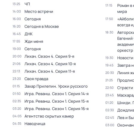
ЧП
13:25
Роман в
17:15
Место встречи
мира
14:00
Сегодня
«Айболи
16:00
17:50
всегда и
Сегодня в Москве
16:20
Авторск
18:30
ДНК
16:45
Евгений
Жди меня
17:55
академи
Сегодня
19:00
оркестр
Лихач
. Сезон 4
. Серия 9-я
20:00
Новости
19:30
Лихач
. Сезон 4
. Серия 10-я
21:06
Завтра н
19:45
Лихач
. Сезон 4
. Серия 11-я
22:13
Линия ж
20:30
Своя правда
23:20
Продлись
21:25
Захар Прилепин. Уроки русского
01:15
Страсти
22:50
Игра. Реванш
. Сезон 1
. Серия 14-я
01:50
Маскара
23:45
Игра. Реванш
. Сезон 1
. Серия 15-я
02:35
Шниди. 
01:20
Игра. Реванш
. Сезон 1
. Серия 16-я
03:20
Дождлив
02:30
Агентство скрытых камер
04:05
Лев и Бы
02:45
Наводчица
04:35
Окончан
03:00