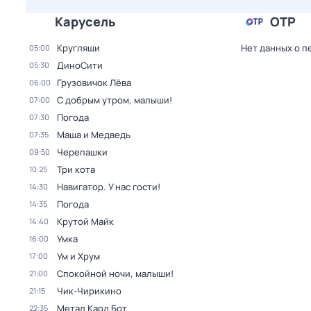
Карусель
ОТР
Кругляши
Нет данных о п
05:00
ДиноСити
05:30
Грузовичок Лёва
06:00
С добрым утром, малыши!
07:00
Погода
07:30
Маша и Медведь
07:35
Черепашки
09:50
Три кота
10:25
Навигатор. У нас гости!
14:30
Погода
14:35
Крутой Майк
14:40
Умка
16:00
Ум и Хрум
17:00
Спокойной ночи, малыши!
21:00
Чик-Чирикино
21:15
Метал Кард Бот
22:35