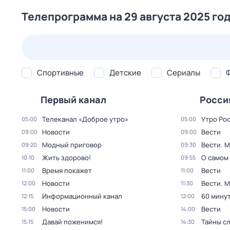
Телепрограмма на 29 августа 2025 го
24 июл,
пт
25 июл,
сб
26 июл,
вс
27 июл,
пн
Спортивные
Детские
Сериалы
Первый канал
Росси
Телеканал «Доброе утро»
Утро Ро
05:00
05:00
Новости
Вести
09:00
09:00
Модный приговор
Вести. 
09:20
09:30
Жить здорово!
О самом
10:10
09:55
Время покажет
Вести
11:00
11:00
Новости
Вести. 
12:00
11:30
Информационный канал
60 мину
12:15
12:00
Новости
Вести
15:00
14:00
Давай поженимся!
Тайны с
15:15
14:30