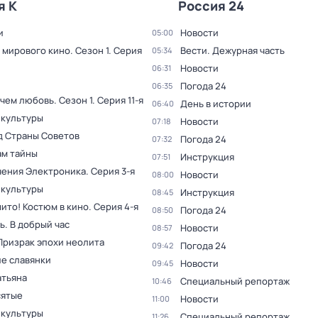
я К
Россия 24
и
Новости
05:00
 мирового кино
. Сезон 1
. Серия
Вести. Дежурная часть
05:34
Новости
06:31
Погода 24
06:35
 чем любовь
. Сезон 1
. Серия 11-я
День в истории
06:40
 культуры
Новости
07:18
д Страны Советов
Погода 24
07:32
ам тайны
Инструкция
07:51
ения Электроника
. Серия 3-я
Новости
08:00
 культуры
Инструкция
08:45
ито! Костюм в кино
. Серия 4-я
Погода 24
08:50
. В добрый час
Новости
08:57
Призрак эпохи неолита
Погода 24
09:42
е славянки
Новости
09:45
атьяна
Специальный репортаж
10:46
ятые
Новости
11:00
 культуры
Специальный репортаж
11:26