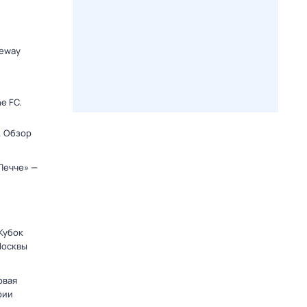
ceway
e FC.
. Обзор
Лечче» —
 Кубок
Москвы
овая
рии