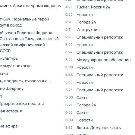
 камне. Архитектурные шедевры
Tucker. Россия 24
11:39
Новости
12:00
т-66». Нормальные герои
Погода 24
12:26
дут в обход
Инструкция
12:31
ий вечер Родиона Щедрина.
Специальный репортаж
12:48
 Светланов и Государственный
ческий симфонический
Новости
13:00
 СССР
Специальный репортаж
13:24
 культуры
Международное обозрение
13:44
е умрёт никогда
Новости
14:00
изни
Специальный репортаж
14:46
, продлись, очарованье...
Новости
15:00
 по Щедрину
Специальный репортаж
15:48
д
Факты
16:00
Призрак эпохи неолита
Погода 24
16:21
ая история
Факты
16:33
к
Новости
18:00
ие эфира
Вести. Дежурная часть
18:35
19:00