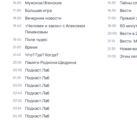
Мужское/Женское
Тайны с
16:05
15:30
Большая игра
Вести
17:00
16:30
Вечерние новости
Прямой 
18:00
17:00
«Человек и закон» с Алексеем
60 мину
18:40
18:00
Пимановым
Вести в 
20:00
Поле чудес
19:45
Вести. 
21:10
Время
21:00
Новая в
21:30
Что? Где? Когда?
21:45
Этим ле
01:30
Памяти Родиона Щедрина
23:05
Подкаст.Лаб
00:50
Подкаст.Лаб
01:25
Подкаст.Лаб
02:05
Подкаст.Лаб
02:40
Подкаст.Лаб
03:20
Подкаст.Лаб
03:55
Подкаст.Лаб
04:30