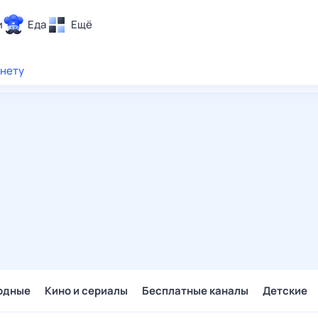
и
Еда
Ещё
Почта
рнету
ия и отдых
Поиск
Погода
ТВ-программа
и и тренды
 ситуации
 вместе
Помощь
одные
Кино и сериалы
Бесплатные каналы
Детские