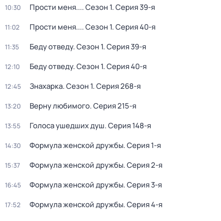
Пpоcти меня...
. Сезон 1
. Серия 39-я
10:30
Пpоcти меня...
. Сезон 1
. Серия 40-я
11:02
Беду отведу
. Сезон 1
. Серия 39-я
11:35
Беду отведу
. Сезон 1
. Серия 40-я
12:10
Знaхaрка
. Сезон 1
. Серия 268-я
12:45
Верну любимого
. Серия 215-я
13:20
Голocа ушедших душ
. Серия 148-я
13:55
Формула женской дружбы
. Серия 1-я
14:30
Формула женской дружбы
. Серия 2-я
15:37
Формула женской дружбы
. Серия 3-я
16:45
Формула женской дружбы
. Серия 4-я
17:52