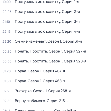
Постучись в мою калитку
. Серия 1-я
19:00
Постучись в мою калитку
. Серия 2-я
20:05
Постучись в мою калитку
. Серия 3-я
21:10
Постучись в мою калитку
. Серия 4-я
22:15
Oн мнe изменяет
. Сезон 1
. Серия 31-я
23:20
Понять. Простить
. Сезон 1
. Серия 527-я
00:20
Понять. Простить
. Сезон 1
. Серия 528-я
00:50
Порча
. Сезон 1
. Серия 467-я
01:20
Порча
. Сезон 1
. Серия 468-я
01:50
Знaхaрка
. Сезон 1
. Серия 268-я
02:20
Верну любимого
. Серия 215-я
02:50
Голocа ушедших душ
. Серия 148-я
03:15