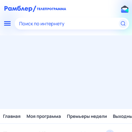
Поиск по интернету
Главная
Моя программа
Премьеры недели
Выходн