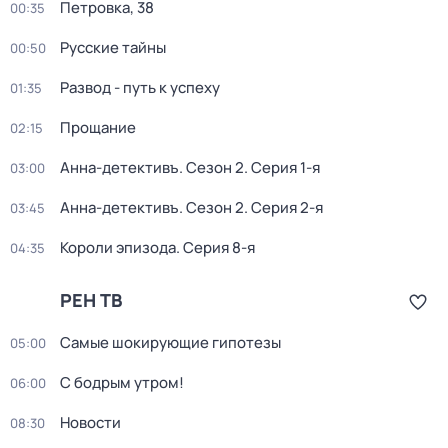
Петровка, 38
00:35
Русские тайны
00:50
Развод - путь к успеху
01:35
Прощание
02:15
Анна-детективъ
. Сезон 2
. Серия 1-я
03:00
Анна-детективъ
. Сезон 2
. Серия 2-я
03:45
Короли эпизода
. Серия 8-я
04:35
РЕН ТВ
Самые шoкиpующие гипотезы
05:00
С бодрым утром!
06:00
Новости
08:30