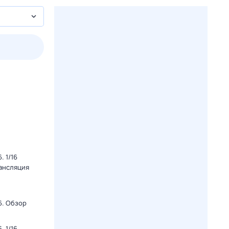
2 авг,
вс
3 авг,
пн
4 авг,
вт
5 авг,
ср
Вчера
Сегодня
 1/16
рансляция
6. Обзор
 1/16