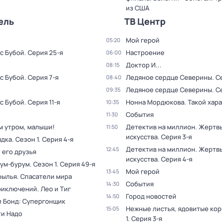
из США
ель
ТВ Центр
Мой герой
05:20
с Бубой
. Серия 25-я
Настроение
06:00
Доктор И...
08:15
с Бубой
. Серия 7-я
Ледяное сердце Северины
. С
08:40
Ледяное сердце Северины
. С
09:35
с Бубой
. Серия 11-я
Нонна Мордюкова. Такой хар
10:35
События
11:30
м утром, малыши!
Детектив на миллион. Жертв
11:50
искусства
. Серия 3-я
ядка
. Сезон 1
. Серия 4-я
Детектив на миллион. Жертв
12:45
 его друзья
искусства
. Серия 4-я
рум-бурум
. Сезон 1
. Серия 49-я
Мой герой
13:45
рылья. Спасатели мира
События
14:30
риключений. Лео и Тиг
Город новостей
14:50
 Бонд: Супергонщик
Нежные листья, ядовитые ко
15:05
и Надо
1
. Серия 3-я