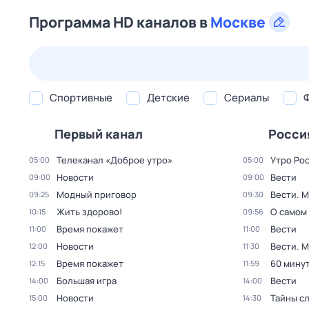
Программа HD каналов в
Москве
24 июл,
пт
25 июл,
сб
26 июл,
вс
27 июл,
пн
Спортивные
Детские
Сериалы
Первый канал
Росси
Телеканал «Доброе утро»
Утро Ро
05:00
05:00
Новости
Вести
09:00
09:00
Модный приговор
Вести. 
09:25
09:30
Жить здорово!
О самом
10:15
09:56
Время покажет
Вести
11:00
11:00
Новости
Вести. 
12:00
11:30
Время покажет
60 мину
12:15
11:59
Большая игра
Вести
14:00
14:00
Новости
Тайны с
15:00
14:30