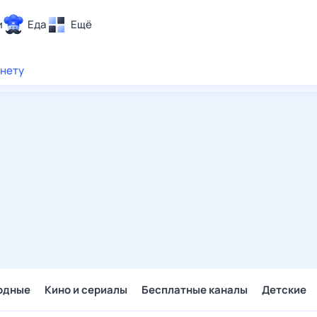
и
Еда
Ещё
Почта
рнету
ия и отдых
Поиск
Погода
ТВ-программа
и и тренды
 ситуации
 вместе
Помощь
одные
Кино и сериалы
Бесплатные каналы
Детские