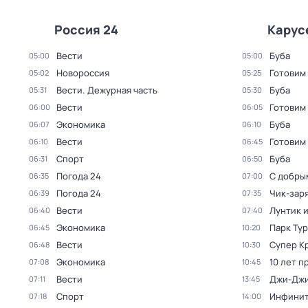
Россия 24
Карус
Вести
Буба
05:00
05:00
Новороссия
Готовим 
05:02
05:25
Вести. Дежурная часть
Буба
05:31
05:30
Вести
Готовим 
06:00
06:05
Экономика
Буба
06:07
06:10
Вести
Готовим 
06:10
06:45
Спорт
Буба
06:31
06:50
Погода 24
С добры
06:35
07:00
Погода 24
Чик-зар
06:39
07:35
Вести
Лунтик и
06:40
07:40
Экономика
Парк Ту
06:45
10:20
Вести
Супер К
06:48
10:30
Экономика
10 лет п
07:08
10:45
Вести
Джи-Джи
07:11
13:45
Спорт
Инфинит
07:18
14:00