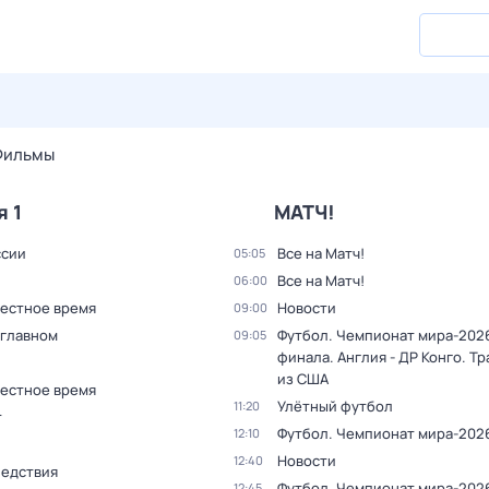
28 июл,
вт
29 июл,
ср
30 июл,
чт
31 июл,
пт
1 авг,
сб
Фильмы
я 1
МАТЧ!
ссии
Все на Матч!
05:05
Все на Матч!
06:00
Местное время
Новости
09:00
 главном
Футбол. Чемпионат мира-2026.
09:05
финала. Англия - ДР Конго. Т
из США
Местное время
Улётный футбол
11:20
т
Футбол. Чемпионат мира-202
12:10
Новости
12:40
ледствия
Футбол. Чемпионат мира-2026.
12:45