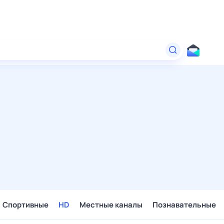
Спортивные
HD
Местные каналы
Познавательные