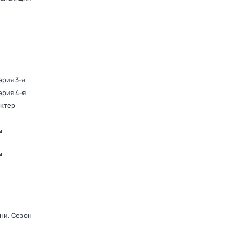
ерия 3-я
ерия 4-я
актер
ы
ы
рни
. Сезон