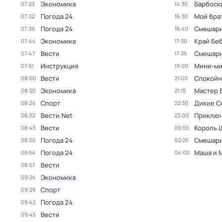
Экономика
Барбоск
07:23
14:30
Погода 24
Мой бра
07:32
16:30
Погода 24
Смешар
07:36
16:40
Экономика
Край Бе
07:44
17:30
Вести
Смешар
07:47
17:35
Инструкция
Мини-ми
07:51
19:00
Вести
Спокойн
08:00
21:00
Экономика
Мастер 
08:20
21:15
Спорт
Дикие С
08:24
22:30
Вести.Net
Приключ
08:32
23:00
Вести
Король 
08:45
00:55
Погода 24
Смешар
08:50
02:25
Погода 24
Маша и 
08:54
04:00
Вести
08:57
Экономика
09:24
Спорт
09:29
Погода 24
09:42
Вести
09:45