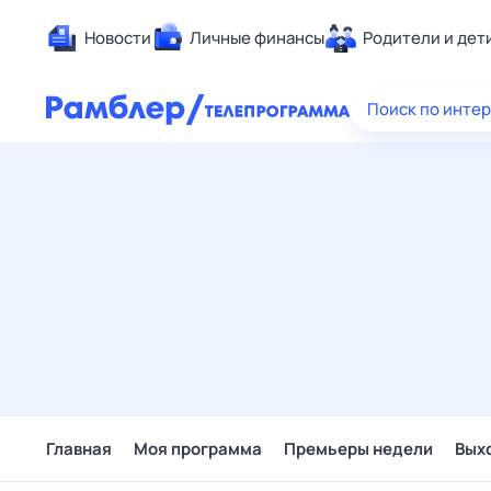
Новости
Личные финансы
Родители и дет
Здоровье
Поиск по инте
Развлечен
Дом и уют
Спорт
Карьера
Авто
Технологи
Жизненные
Сберегаем
Гороскопы
Главная
Моя программа
Премьеры недели
Вых