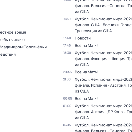
финала. Бельгия - Сенегал. Т
из США
т
Футбол. Чемпионат мира-2026.
15:30
финала. США - Босния и Герце
Трансляция из США
Местное время
Новости
17:40
о быть иначе
Все на Матч!
17:45
 Владимиром Соловьёвым
Футбол. Чемпионат мира-2026.
18:30
ледствия
финала. Франция - Швеция. Т
из США
Все на Матч!
20:45
Футбол. Чемпионат мира-2026.
21:30
финала. Испания - Австрия. Т
из США
Все на Матч!
00:05
Футбол. Чемпионат мира-2026.
01:00
финала. Англия - ДР Конго. Т
из США
Футбол. Чемпионат мира-2026.
03:15
финала. Бельгия - Сенегал. Т