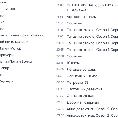
ины
Нежные листья, ядовитые ко
16:00
т — монстр
1
. Серия 4-я
ики
Актёрские драмы
16:55
бис
События
17:50
ики
Танцы на стекле
. Сезон 1
. Сер
18:10
шки: Новые приключения
Танцы на стекле
. Сезон 1
. Сер
19:05
ой ночи, малыши!
Танцы на стекле
. Сезон 1
. Сер
20:00
Витя и Мотор
Танцы на стекле
. Сезон 1
. Сер
20:55
кричеры
События
22:00
ения Пети и Волка
10 самых
22:35
Шакир
Легенды эстрады
23:05
ики
События. 25-й час
00:00
Медведь
Петровка, 38
00:30
Настоящий детектив
00:45
Охота на маньяка
01:30
Дорогие товарищи
02:15
Анна-детективъ
. Сезон 2
. Сер
03:00
Анна-детективъ
. Сезон 2
. Сер
03:40