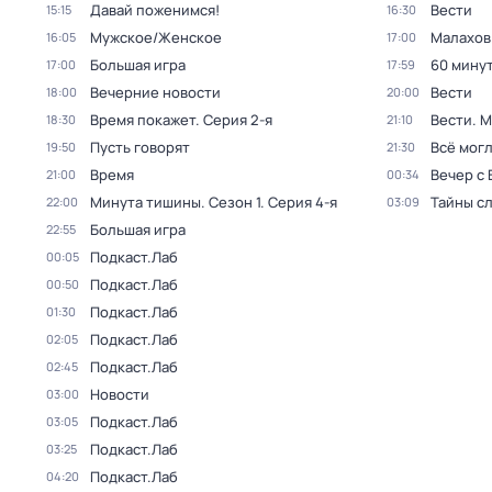
Давай поженимся!
Вести
15:15
16:30
Мужское/Женское
Малахов
16:05
17:00
Большая игра
60 мину
17:00
17:59
Вечерние новости
Вести
18:00
20:00
Время покажет
. Серия 2-я
Вести. 
18:30
21:10
Пусть говорят
Всё могл
19:50
21:30
Время
Вечер с
21:00
00:34
Минута тишины
. Сезон 1
. Серия 4-я
Тайны с
22:00
03:09
Большая игра
22:55
Подкаст.Лаб
00:05
Подкаст.Лаб
00:50
Подкаст.Лаб
01:30
Подкаст.Лаб
02:05
Подкаст.Лаб
02:45
Новости
03:00
Подкаст.Лаб
03:05
Подкаст.Лаб
03:25
Подкаст.Лаб
04:20