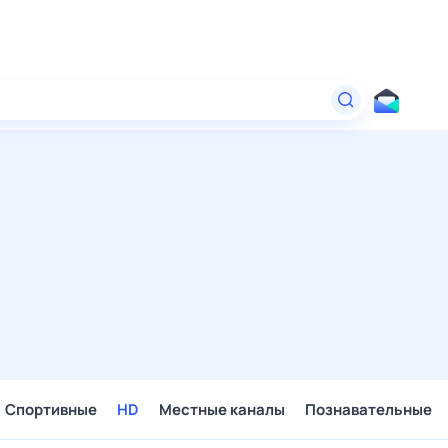
Спортивные
HD
Местные каналы
Познавательные