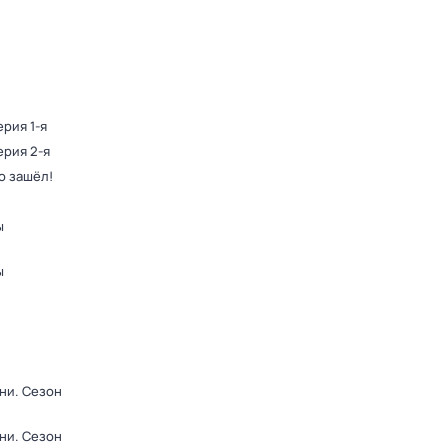
ерия 1-я
ерия 2-я
о зашёл!
ы
ы
рни
. Сезон
рни
. Сезон