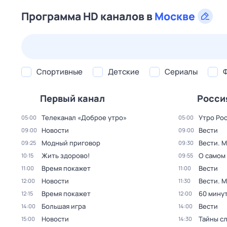
Программа HD каналов в
Москве
24 июл,
пт
25 июл,
сб
26 июл,
вс
27 июл,
пн
Спортивные
Детские
Сериалы
Первый канал
Росси
Телеканал «Доброе утро»
Утро Ро
05:00
05:00
Новости
Вести
09:00
09:00
Модный приговор
Вести. 
09:25
09:30
Жить здорово!
О самом
10:15
09:55
Время покажет
Вести
11:00
11:00
Новости
Вести. 
12:00
11:30
Время покажет
60 мину
12:15
12:00
Большая игра
Вести
14:00
14:00
Новости
Тайны с
15:00
14:30