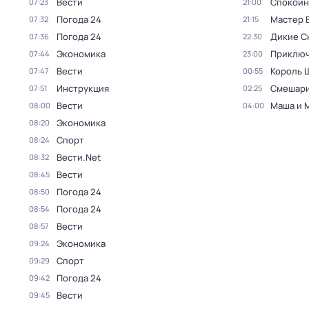
Вести
Спокойн
07:23
21:00
Погода 24
Мастер 
07:32
21:15
Погода 24
Дикие С
07:36
22:30
Экономика
Приключ
07:44
23:00
Вести
Король 
07:47
00:55
Инструкция
Смешар
07:51
02:25
Вести
Маша и 
08:00
04:00
Экономика
08:20
Спорт
08:24
Вести.Net
08:32
Вести
08:45
Погода 24
08:50
Погода 24
08:54
Вести
08:57
Экономика
09:24
Спорт
09:29
Погода 24
09:42
Вести
09:45