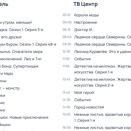
ель
ТВ Центр
Короли моды
05:15
м утром, малыши!
Настроение
06:00
ядка
. Сезон 1
. Серия 3-я
Доктор И...
08:15
 его друзья
Ледяное сердце Северины
. С
08:40
рум-бурум
. Сезон 1
. Серия 48-я
Ледяное сердце Северины
. С
09:35
рылья. Спасатели мира
Леонид Куравлёв. Это я удачн
10:35
риключений. Лео и Тиг
События
11:30
 Бонд: Супергонщик
Детектив на миллион. Жертв
11:50
искусства
. Серия 1-я
и Надо
Детектив на миллион. Жертв
12:45
ины
искусства
. Серия 2-я
т — монстр
Мой герой
13:45
ики
События
14:30
бис
Город новостей
14:50
ики
Нежные листья, ядовитые ко
15:05
шки: Новые приключения
1
. Серия 1-я
Мишки
Нежные листья, ядовитые ко
16:00