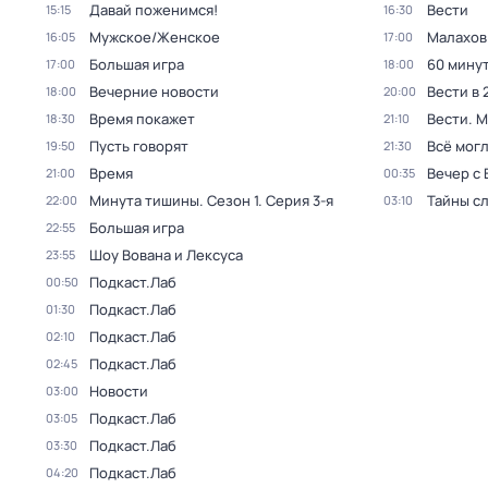
Давай поженимся!
Вести
15:15
16:30
Мужское/Женское
Малахов
16:05
17:00
Большая игра
60 мину
17:00
18:00
Вечерние новости
Вести в 
18:00
20:00
Время покажет
Вести. 
18:30
21:10
Пусть говорят
Всё могл
19:50
21:30
Время
Вечер с
21:00
00:35
Минута тишины
. Сезон 1
. Серия 3-я
Тайны с
22:00
03:10
Большая игра
22:55
Шоу Вована и Лексуса
23:55
Подкаст.Лаб
00:50
Подкаст.Лаб
01:30
Подкаст.Лаб
02:10
Подкаст.Лаб
02:45
Новости
03:00
Подкаст.Лаб
03:05
Подкаст.Лаб
03:30
Подкаст.Лаб
04:20