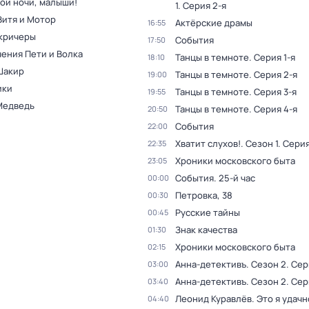
ой ночи, малыши!
1
. Серия 2-я
Витя и Мотор
Актёрские драмы
16:55
кричеры
События
17:50
ения Пети и Волка
Танцы в темноте
. Серия 1-я
18:10
Шакир
Танцы в темноте
. Серия 2-я
19:00
ики
Танцы в темноте
. Серия 3-я
19:55
Медведь
Танцы в темноте
. Серия 4-я
20:50
События
22:00
Хватит слухов!
. Сезон 1
. Серия
22:35
Хроники московского быта
23:05
События. 25-й час
00:00
Петровка, 38
00:30
Русские тайны
00:45
Знак качества
01:30
Хроники московского быта
02:15
Анна-детективъ
. Сезон 2
. Сер
03:00
Анна-детективъ
. Сезон 2
. Сер
03:40
Леонид Куравлёв. Это я удачн
04:40