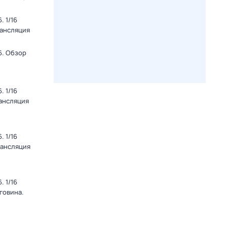
 1/16
рансляция
6. Обзор
 1/16
рансляция
 1/16
рансляция
 1/16
говина.