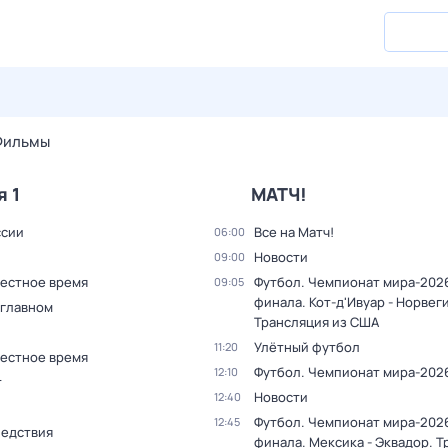
28 июл,
вт
29 июл,
ср
30 июл,
чт
31 июл,
пт
1 авг,
сб
Фильмы
я 1
МАТЧ!
ссии
Все на Матч!
06:00
Новости
09:00
Местное время
Футбол. Чемпионат мира-2026.
09:05
финала. Кот-д'Ивуар - Норвеги
 главном
Трансляция из США
Улётный футбол
11:20
Местное время
Футбол. Чемпионат мира-202
12:10
т
Новости
12:40
Футбол. Чемпионат мира-2026.
12:45
ледствия
финала. Мексика - Эквадор. 