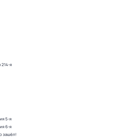
 214-я
ия 5-я
ия 6-я
о зашёл!