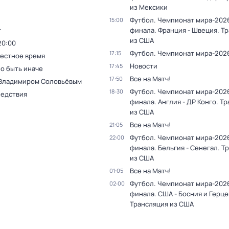
из Мексики
Футбол. Чемпионат мира-2026.
15:00
т
финала. Франция - Швеция. Т
из США
20:00
Футбол. Чемпионат мира-202
17:15
Местное время
Новости
17:45
о быть иначе
Все на Матч!
17:50
 Владимиром Соловьёвым
Футбол. Чемпионат мира-2026.
18:30
ледствия
финала. Англия - ДР Конго. Т
из США
Все на Матч!
21:05
Футбол. Чемпионат мира-2026.
22:00
финала. Бельгия - Сенегал. Т
из США
Все на Матч!
01:05
Футбол. Чемпионат мира-2026.
02:00
финала. США - Босния и Герце
Трансляция из США