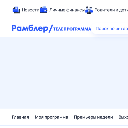
Новости
Личные финансы
Родители и дет
Здоровье
Поиск по инте
Развлечен
Дом и уют
Спорт
Карьера
Авто
Технологи
Жизненные
Сберегаем
Гороскопы
Главная
Моя программа
Премьеры недели
Вых