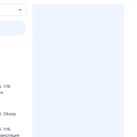
2 авг,
вс
3 авг,
пн
4 авг,
вт
5 авг,
ср
Вчера
Сегодня
 1/16
я.
6. Обзор
 1/16
Трансляция