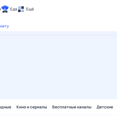
и
Еда
Ещё
Почта
рнету
ия и отдых
Поиск
Погода
ТВ-программа
и и тренды
 ситуации
 вместе
Помощь
одные
Кино и сериалы
Бесплатные каналы
Детские