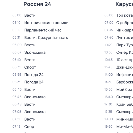
Россия 24
Карус
Вести
Три кота
05:00
05:00
Исторические хроники
С добры
05:10
07:00
Парламентский час
Чик-зар
05:15
07:35
Вести. Дежурная часть
Лунтик и
05:31
07:40
Вести
Парк Ту
06:00
10:20
Экономика
Супер К
06:07
10:30
Вести
10 лет п
06:10
10:45
Спорт
Джи-Джи
06:31
13:45
Погода 24
Инфинит
06:35
14:00
Погода 24
Барбоск
06:39
14:30
Вести
Мой бра
06:40
16:30
Экономика
Смешар
06:45
16:40
Вести
Край Бе
06:48
17:30
Экономика
Смешар
07:08
17:35
Вести
Мини-ми
07:11
19:00
Спорт
Ми-Ми-
07:18
19:50