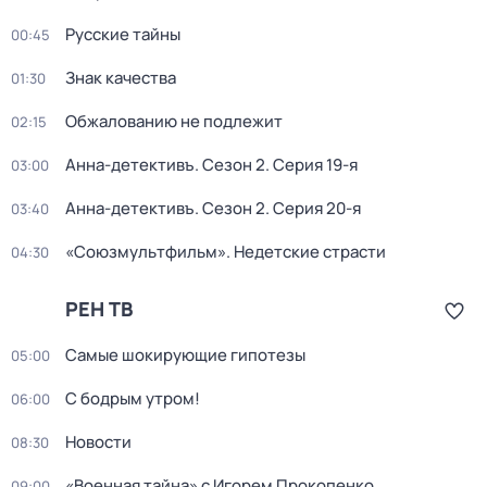
Русские тайны
00:45
Знак качества
01:30
Обжалованию не подлежит
02:15
Анна-детективъ
. Сезон 2
. Серия 19-я
03:00
Анна-детективъ
. Сезон 2
. Серия 20-я
03:40
«Союзмультфильм». Недетские страсти
04:30
РЕН ТВ
Самые шoкиpующие гипотезы
05:00
С бодрым утром!
06:00
Новости
08:30
«Военная тайна» с Игорем Прокопенко
09:00