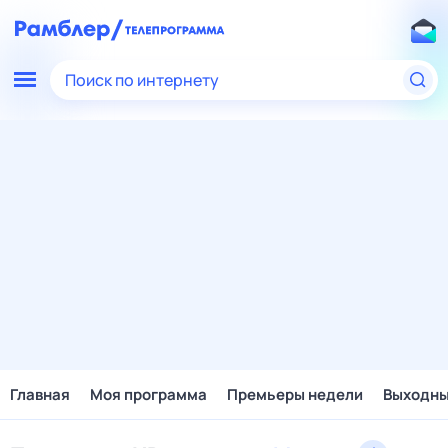
Поиск по интернету
Главная
Моя программа
Премьеры недели
Выходн