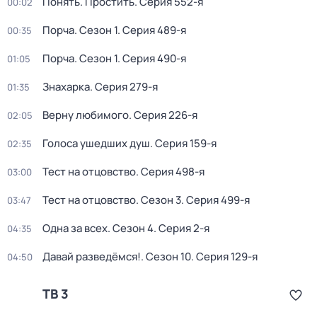
Понять. Простить
. Серия 552-я
00:02
Порча
. Сезон 1
. Серия 489-я
00:35
Порча
. Сезон 1
. Серия 490-я
01:05
Знaхaрка
. Серия 279-я
01:35
Вeрну любимoго
. Серия 226-я
02:05
Голocа ушедших душ
. Серия 159-я
02:35
Тест на отцовство
. Серия 498-я
03:00
Тест на отцовство
. Сезон 3
. Серия 499-я
03:47
Одна за всех
. Сезон 4
. Серия 2-я
04:35
Давай рaзвeдёмся!
. Сезон 10
. Серия 129-я
04:50
ТВ 3