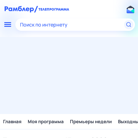
Поиск по интернету
Главная
Моя программа
Премьеры недели
Выходн