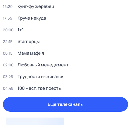
Кунг-фу жеребец
15:20
Круче некуда
17:55
1+1
20:00
Starперцы
22:15
Мама мафия
00:15
Любовный менеджмент
02:00
Трудности выживания
03:25
100 мест, где поесть
04:45
Еще телеканалы