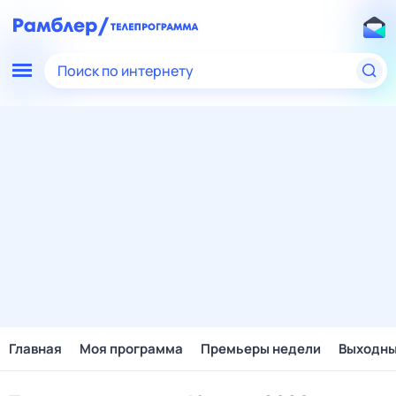
Поиск по интернету
Главная
Моя программа
Премьеры недели
Выходн