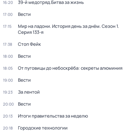
39-й медотряд.Битва за жизнь
16:20
Вести
17:00
Мир на ладони. История день за днём
. Сезон 1
.
17:15
Серия 133-я
Стоп Фейк
17:38
Вести
18:00
От пуговицы до небоскрёба: секреты алюминия
18:05
Вести
19:00
За лентой
19:23
Вести
20:00
Итоги правительства за неделю
20:13
Городские технологии
20:18