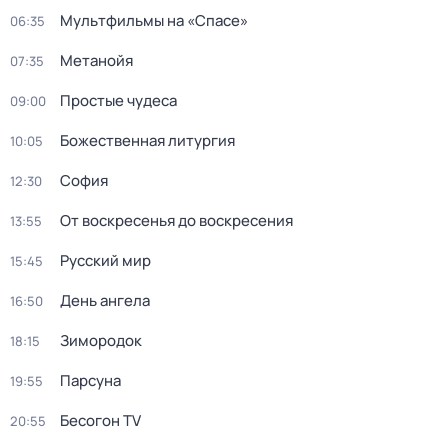
Мультфильмы на «Спасе»
06:35
Метанойя
07:35
Простые чудеса
09:00
Божественная литургия
10:05
София
12:30
От воскресенья до воскресения
13:55
Русский мир
15:45
День ангела
16:50
Зиморoдoк
18:15
Парсуна
19:55
Бесогон TV
20:55