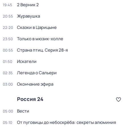
2 Верник 2
19:45
Журавушка
20:55
Сказки в Царицыне
22:20
Только в мюзик-холле
23:50
Страна птиц
. Серия 28-я
00:55
Искатели
01:50
Легенда о Сальери
02:35
Окончание эфира
03:00
Россия 24
Вести
05:00
От пуговицы до небоскрёба: секреты алюминия
05:10