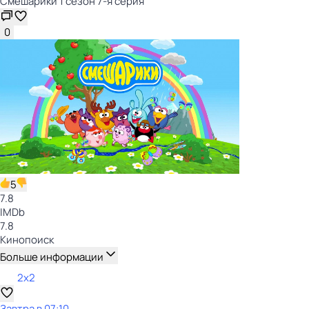
Смешарики 1 сезон 7-я серия
0
5
7.8
IMDb
7.8
Кинопоиск
Больше информации
2x2
Завтра в 07:10