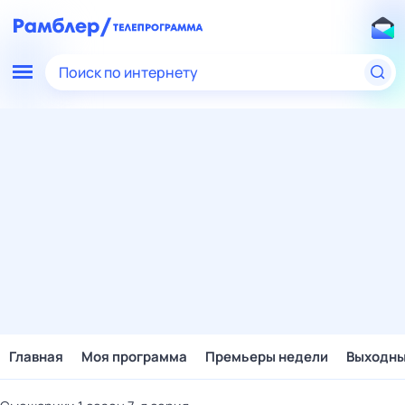
Поиск по интернету
Главная
Моя программа
Премьеры недели
Выходн