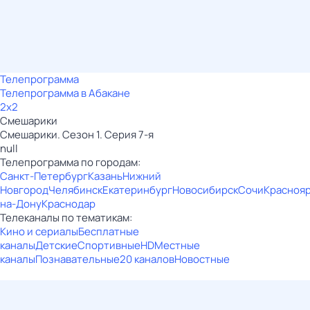
Телепрограмма
Телепрограмма в Абакане
2x2
Смешарики
Смешарики. Сезон 1. Серия 7-я
null
Телепрограмма по городам:
Санкт-Петербург
Казань
Нижний
Новгород
Челябинск
Екатеринбург
Новосибирск
Сочи
Красноя
на-Дону
Краснодар
Телеканалы по тематикам:
Кино и сериалы
Бесплатные
каналы
Детские
Спортивные
HD
Местные
каналы
Познавательные
20 каналов
Новостные