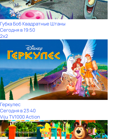
Губка Боб Квадратные Штаны
Сегодня в 19:50
2x2
Геркулес
Сегодня в 23:40
Viju TV1000 Action