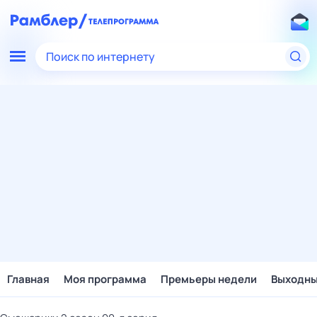
Поиск по интернету
Главная
Моя программа
Премьеры недели
Выходн