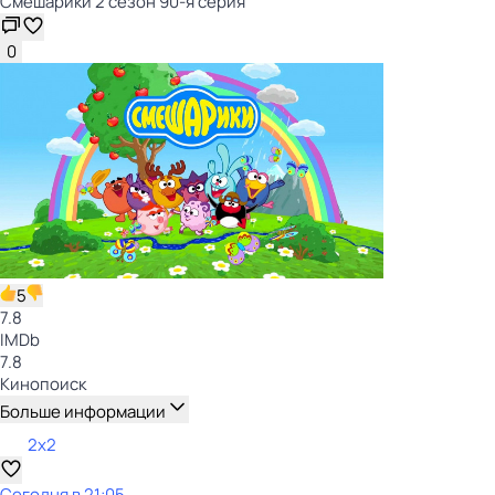
Смешарики 2 сезон 90-я серия
0
5
7.8
IMDb
7.8
Кинопоиск
Больше информации
2x2
Сегодня в 21:05