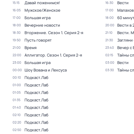
Давай поженимся!
Вести
15:15
16:30
Мужское/Женское
Малахов
16:05
17:00
Большая игра
60 мину
17:00
18:00
Вечерние новости
Вести в 
18:00
20:00
Вторжение
. Сезон 1
. Серия 2-я
Вести. 
18:30
21:10
Пусть говорят
Загляни 
19:50
21:30
Время
Вечер с
21:00
23:40
Аллигатор
. Сезон 1
. Серия 2-я
Тайны с
22:00
02:15
Большая игра
Вести
23:00
03:00
Шоу Вована и Лексуса
Тайны с
00:00
03:30
Подкаст.Лаб
00:10
Подкаст.Лаб
01:00
Подкаст.Лаб
01:05
Подкаст.Лаб
01:35
Подкаст.Лаб
01:40
Подкаст.Лаб
02:10
Подкаст.Лаб
02:20
Подкаст.Лаб
02:50