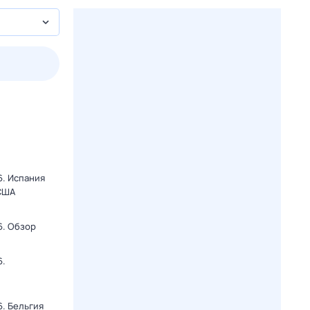
пт
1 авг,
сб
2 авг,
вс
3 авг,
пн
4 авг,
вт
Вчера
Сегод
6. Испания
 США
6. Обзор
6.
. Бельгия