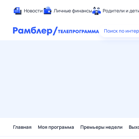
Новости
Личные финансы
Родители и дет
Здоровье
Поиск по инте
Развлечен
Дом и уют
Спорт
Карьера
Авто
Технологи
Жизненные
Сберегаем
Гороскопы
Главная
Моя программа
Премьеры недели
Вых