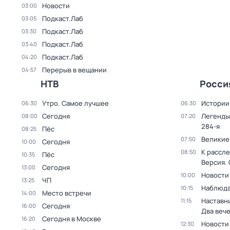
Новости
03:00
Подкаст.Лаб
03:05
Подкаст.Лаб
03:30
Подкаст.Лаб
03:40
Подкаст.Лаб
04:20
Перерыв в вещании
04:57
НТВ
Росси
Утро. Самое лучшее
Истории
06:30
06:30
Сегодня
Легенды
08:00
07:20
284-я
Пёс
08:25
Великие
07:50
Сегодня
10:00
К рассле
08:50
Пёс
10:35
Версия
.
Сегодня
13:00
Новости
10:00
ЧП
13:25
Наблюда
10:15
Место встречи
14:00
Наставни
11:15
Сегодня
16:00
Два веч
Сегодня в Москве
16:20
Новости
12:30