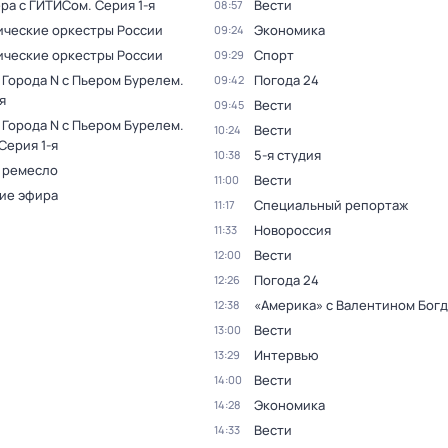
ера с ГИТИСом
. Серия 1-я
Вести
08:57
ческие оркестры России
Экономика
09:24
ческие оркестры России
Спорт
09:29
 Города N с Пьером Бурелем
.
Погода 24
09:42
я
Вести
09:45
 Города N с Пьером Бурелем
.
Вести
10:24
 Серия 1-я
5-я студия
10:38
 ремесло
Вести
11:00
ие эфира
Специальный репортаж
11:17
Новороссия
11:33
Вести
12:00
Погода 24
12:26
«Америка» с Валентином Бог
12:38
Вести
13:00
Интервью
13:29
Вести
14:00
Экономика
14:28
Вести
14:33