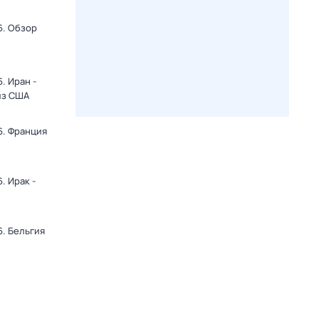
6. Обзор
. Иран -
из США
6. Франция
. Ирак -
. Бельгия