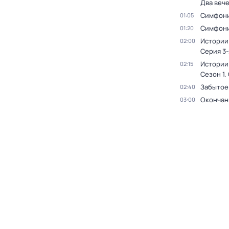
Два веч
Симфони
01:05
Симфони
01:20
Истории
02:00
Серия 3-
Истории
02:15
Сезон 1
.
Забытое
02:40
Окончан
03:00