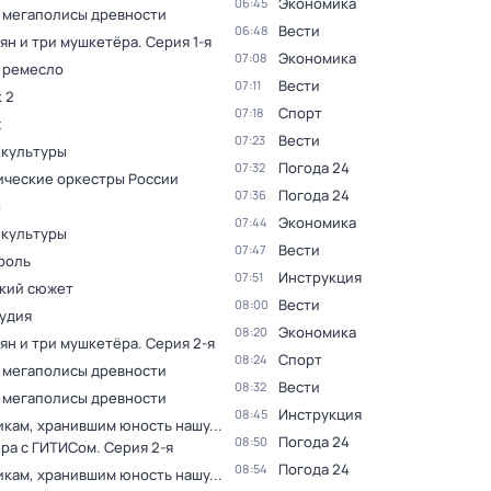
Экономика
06:45
 мегаполисы древности
Вести
06:48
ян и три мушкетёра
. Серия 1-я
Экономика
07:08
 ремесло
Вести
07:11
 2
Спорт
07:18
ж
Вести
07:23
 культуры
Погода 24
07:32
ческие оркестры России
Погода 24
07:36
ы
Экономика
07:44
 культуры
Вести
07:47
роль
Инструкция
07:51
кий сюжет
Вести
08:00
тудия
Экономика
08:20
ян и три мушкетёра
. Серия 2-я
Спорт
08:24
 мегаполисы древности
Вести
08:32
 мегаполисы древности
Инструкция
08:45
кам, хранившим юность нашу...
Погода 24
08:50
ера с ГИТИСом
. Серия 2-я
Погода 24
08:54
кам, хранившим юность нашу...