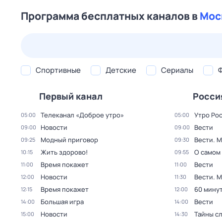
Программа бесплатных каналов в
Мос
23 июл,
чт
24 июл,
пт
25 июл,
сб
26 июл,
вс
Спортивные
Детские
Сериалы
Первый канал
Росси
Телеканал «Доброе утро»
Утро Ро
05:00
05:00
Новости
Вести
09:00
09:00
Модный приговор
Вести. 
09:25
09:30
Жить здорово!
О самом
10:15
09:55
Время покажет
Вести
11:00
11:00
Новости
Вести. 
12:00
11:30
Время покажет
60 мину
12:15
12:00
Большая игра
Вести
14:00
14:00
Новости
Тайны с
15:00
14:30