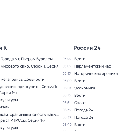
я К
Россия 24
 Города N с Пьером Бурелем
Вести
05:00
 мирового кино
. Сезон 1
. Серия
Парламентский час
05:05
Исторические хроники
05:53
 мегаполисы древности
Вести
06:00
дованию приступить. Фильм 1:
Экономика
06:07
 Серия 1-я
Вести
06:10
 культуры
Спорт
06:31
тель
Погода 24
06:35
кам, хранившим юность нашу...
Погода 24
06:39
ера с ГИТИСом
. Серия 1-я
Вести
06:40
 культуры