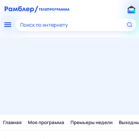
Поиск по интернету
Главная
Моя программа
Премьеры недели
Выходн