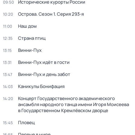
Исторические курорты России
09:50
Острова
. Сезон 1
. Серия 293-я
10:20
Наш дом
11:00
Страна птиц
12:35
Винни-Пух
13:15
Винни-Пух идёт в гости
13:31
Винни-Пух и день забот
13:47
Каникулы Бонифация
14:03
Концерт Государственного академического
14:20
ансамбля народного танца имени Игоря Моисеева
в Государственном Кремлёвском дворце
Пловец
15:45
Первые в мире
16:55