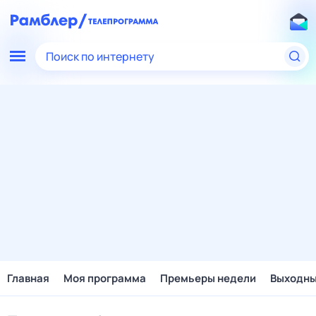
Поиск по интернету
Главная
Моя программа
Премьеры недели
Выходн