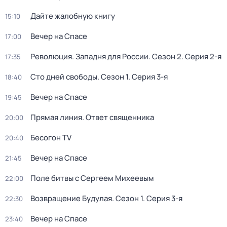
Дайте жалобную книгу
15:10
Вeчер на Спасe
17:00
Революция. Западня для России
. Сезон 2
. Серия 2-я
17:35
Сто дней свободы
. Сезон 1
. Серия 3-я
18:40
Вeчер на Спасe
19:45
Прямая линия. Ответ священника
20:00
Бесогон TV
20:40
Вeчер на Спасe
21:45
Поле битвы с Сергеем Михеевым
22:00
Возвращение Будулая
. Сезон 1
. Серия 3-я
22:30
Вeчер на Спасe
23:40