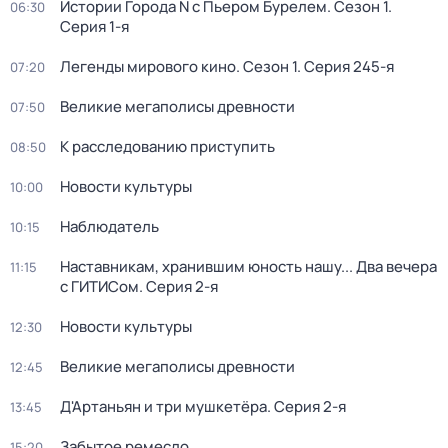
Истории Города N с Пьером Бурелем
. Сезон 1
.
06:30
Серия 1-я
Легенды мирового кино
. Сезон 1
. Серия 245-я
07:20
Великие мегаполисы древности
07:50
К расследованию приступить
08:50
Новости культуры
10:00
Наблюдатель
10:15
Наставникам, хранившим юность нашу... Два вечера
11:15
с ГИТИСом
. Серия 2-я
Новости культуры
12:30
Великие мегаполисы древности
12:45
Д'Артаньян и три мушкетёра
. Серия 2-я
13:45
Забытое ремесло
15:20