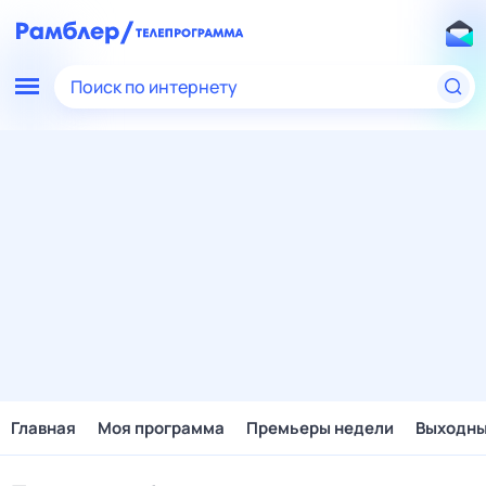
Поиск по интернету
Главная
Моя программа
Премьеры недели
Выходн