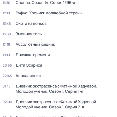
Слепая
. Сезон 14
. Серия 1396-я
11:30
Руфус: Хроники волшебной страны
12:00
Охота на волков
13:45
Змеиная топь
15:30
Абсолютный хищник
17:15
Ловушка времени
19:00
Дитя Осириса
20:55
Апокалипсис
22:45
Дневник экстрасенса с Фатимой Хадуевой.
01:15
Молодой ученик
. Сезон 1
. Серия 1-я
Дневник экстрасенса с Фатимой Хадуевой.
02:00
Молодой ученик
. Сезон 1
. Серия 2-я