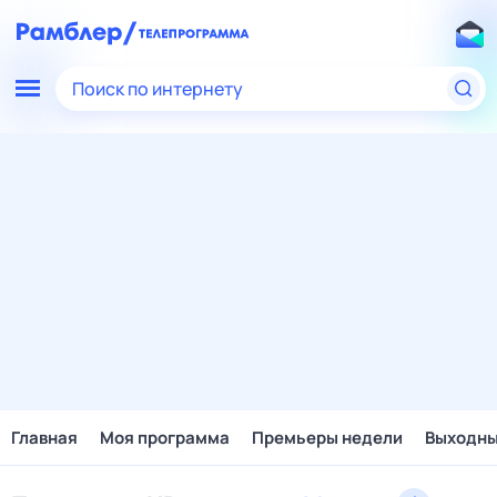
Поиск по интернету
Главная
Моя программа
Премьеры недели
Выходн