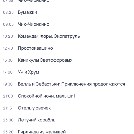
Чик-Чирикино
07:35
Бумажки
08:25
Чик-Чирикино
09:05
Команда Флоры. Экопатруль
10:20
Простоквашино
12:40
Каникулы Светофоровых
16:30
Ум и Хрум
17:00
Белль и Себастьян: Приключения продолжаются
19:30
Спокойной ночи, малыши!
21:00
Отель у овечек
21:15
Летучий корабль
23:00
Гирлянда из малышей
23:20