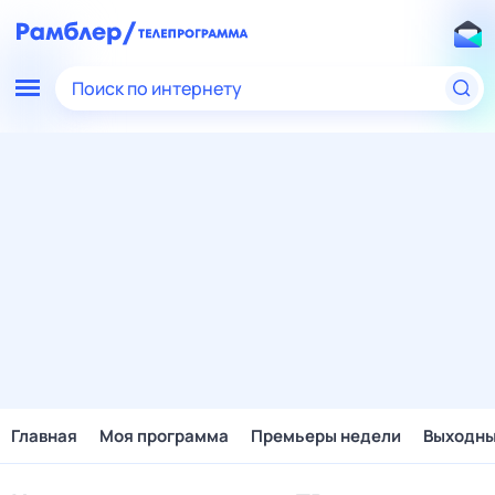
Поиск по интернету
Главная
Моя программа
Премьеры недели
Выходн