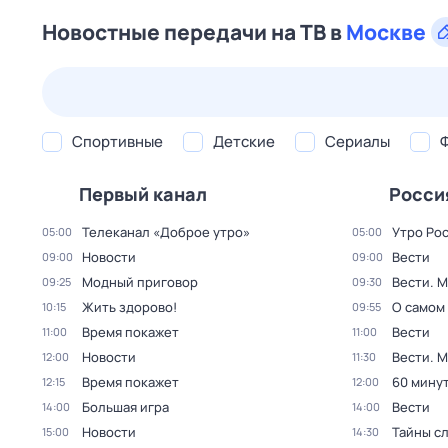
Новостные передачи на ТВ в
Москве
22 июл,
ср
23 июл,
чт
24 июл,
пт
25 июл,
сб
Спортивные
Детские
Сериалы
Первый канал
Росси
Телеканал «Доброе утро»
Утро Ро
05:00
05:00
Новости
Вести
09:00
09:00
Модный приговор
Вести. 
09:25
09:30
Жить здорово!
О самом
10:15
09:55
Время покажет
Вести
11:00
11:00
Новости
Вести. 
12:00
11:30
Время покажет
60 мину
12:15
12:00
Большая игра
Вести
14:00
14:00
Новости
Тайны с
15:00
14:30