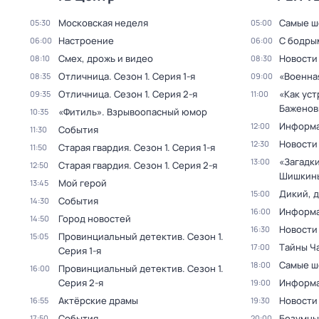
Московская неделя
Самые ш
05:30
05:00
Настроение
С бодры
06:00
06:00
Смех, дрожь и видео
Новости
08:10
08:30
Отличница
. Сезон 1
. Серия 1-я
«Военна
08:35
09:00
Отличница
. Сезон 1
. Серия 2-я
«Как ус
09:35
11:00
Бажено
«Фитиль». Взрывоопасный юмор
10:35
Информа
12:00
События
11:30
Новости
12:30
Старая гвардия
. Сезон 1
. Серия 1-я
11:50
«Загадк
13:00
Старая гвардия
. Сезон 1
. Серия 2-я
12:50
Шишкин
Мой герой
13:45
Дикий, 
15:00
События
14:30
Информа
16:00
Город новостей
14:50
Новости
16:30
Провинциальный детектив
. Сезон 1
.
15:05
Тaйны Ч
17:00
Серия 1-я
Самые ш
18:00
Провинциальный детектив
. Сезон 1
.
16:00
Серия 2-я
Информа
19:00
Актёрские драмы
Новости
16:55
19:30
События
Бeзумны
17:50
20:00