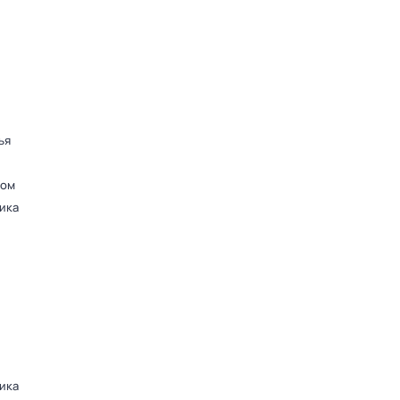
ья
ром
ика
ика