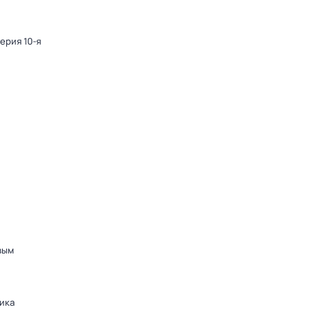
Серия 10-я
вым
ика