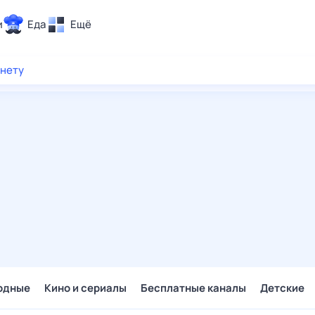
и
Еда
Ещё
Почта
рнету
ия и отдых
Поиск
Погода
ТВ-программа
и и тренды
 ситуации
 вместе
Помощь
одные
Кино и сериалы
Бесплатные каналы
Детские