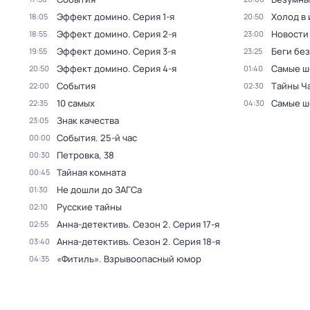
Эффект домино
. Серия 1-я
Холод в
18:05
20:50
Эффект домино
. Серия 2-я
Новости
18:55
23:00
Эффект домино
. Серия 3-я
Беги без
19:55
23:25
Эффект домино
. Серия 4-я
Самые ш
20:50
01:40
События
Тaйны Ч
22:00
02:30
10 самых
Самые ш
22:35
04:30
Знак качества
23:05
События. 25-й час
00:00
Петровка, 38
00:30
Тайная комната
00:45
Не дошли до ЗАГСа
01:30
Русские тайны
02:10
Анна-детективъ
. Сезон 2
. Серия 17-я
02:55
Анна-детективъ
. Сезон 2
. Серия 18-я
03:40
«Фитиль». Взрывоопасный юмор
04:35