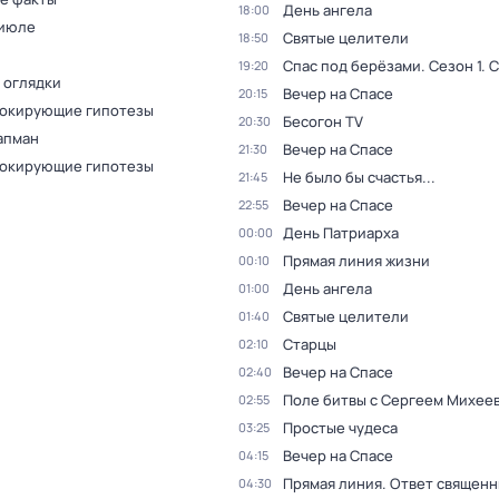
День ангела
18:00
 июле
Святые целители
18:50
Спас под берёзами
. Сезон 1
. 
19:20
 оглядки
Вечер на Спасе
20:15
oкиpующие гипотезы
Бесогон TV
20:30
апман
Вечер на Спасе
21:30
oкиpующие гипотезы
Не было бы счастья...
21:45
Вечер на Спасе
22:55
Дeнь Патриаpха
00:00
Прямая линия жизни
00:10
День ангела
01:00
Святые целители
01:40
Старцы
02:10
Вечер на Спасе
02:40
Поле битвы с Сергеем Михее
02:55
Простые чудеса
03:25
Вечер на Спасе
04:15
Прямая линия. Ответ священн
04:30