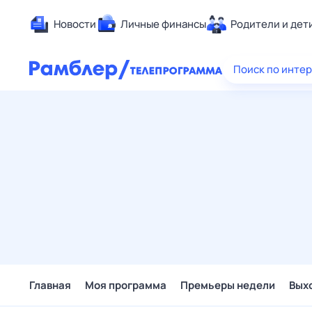
Новости
Личные финансы
Родители и дет
Здоровье
Поиск по инте
Развлечен
Дом и уют
Спорт
Карьера
Авто
Технологи
Жизненные
Сберегаем
Гороскопы
Главная
Моя программа
Премьеры недели
Вых