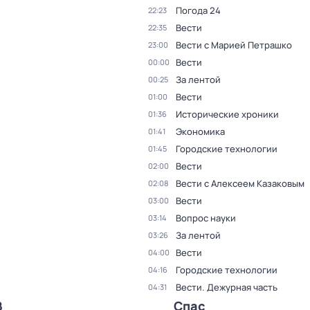
Погода 24
22:23
Вести
22:35
Вести с Марией Петрашко
23:00
Вести
00:00
За лентой
00:25
Вести
01:00
Исторические хроники
01:36
Экономика
01:41
Городские технологии
01:45
Вести
02:00
Вести с Алексеем Казаковым
02:08
Вести
03:00
Вопрос науки
03:14
За лентой
03:26
Вести
04:00
Городские технологии
04:16
Вести. Дежурная часть
04:31
В
Спас