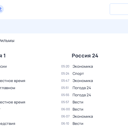
26 июл,
вс
27 июл,
пн
28 июл,
вт
29 июл,
ср
30 июл,
Фильмы
я 1
Россия 24
ссии
Экономика
05:20
Спорт
05:24
Местное время
Экономика
05:47
 главном
Погода 24
05:51
Погода 24
05:55
Местное время
Вести
05:57
т
Вести
06:00
Экономика
06:07
ледствия
Вести
06:10