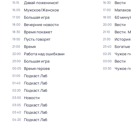
Давай поженимся!
Вести
15:15
16:30
Мужское/Женское
Малахов
16:05
17:00
Большая игра
60 мину
17:00
18:00
Вечерние новости
Вести
18:00
20:00
Время покажет
Вести. 
18:30
21:10
Пусть говорят
История
19:50
21:30
Время
Богатые
21:00
23:40
Работа над ошибками
Чужое г
22:00
02:25
Большая игра
Вести
23:00
03:00
Время героев
Чужое г
00:05
03:30
Подкаст.Лаб
01:05
Подкаст.Лаб
01:40
Подкаст.Лаб
02:20
Новости
03:00
Подкаст.Лаб
03:05
Подкаст.Лаб
03:40
Подкаст.Лаб
04:20