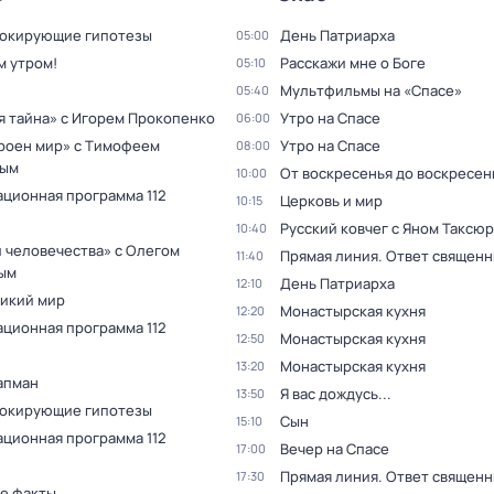
oкиpующие гипотезы
Дeнь Патриаpха
05:00
м утром!
Расскажи мне о Боге
05:10
Мультфильмы на «Спасе»
05:40
я тайна» с Игорем Прокопенко
Утро на Спасе
06:00
троен мир» с Тимофеем
Утро на Спасе
08:00
вым
От воскресенья до воскресен
10:00
ционная программа 112
Церковь и мир
10:15
Русский ковчег с Яном Таксю
10:40
и человечества» с Олегом
Прямая линия. Ответ священн
11:40
ым
Дeнь Патриаpха
12:10
дикий мир
Монастырская кухня
12:20
ционная программа 112
Монастырская кухня
12:50
Монастырская кухня
13:20
апман
Я вас дождусь...
13:50
oкиpующие гипотезы
Сын
15:10
ционная программа 112
Вечер на Спасе
17:00
Прямая линия. Ответ священн
17:30
е фaкты