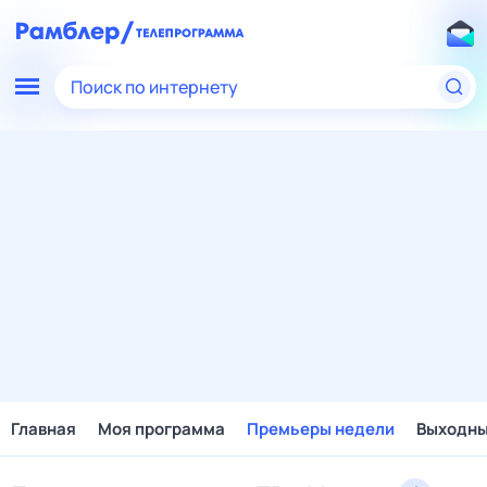
Поиск по интернету
Главная
Моя программа
Премьеры недели
Выходн