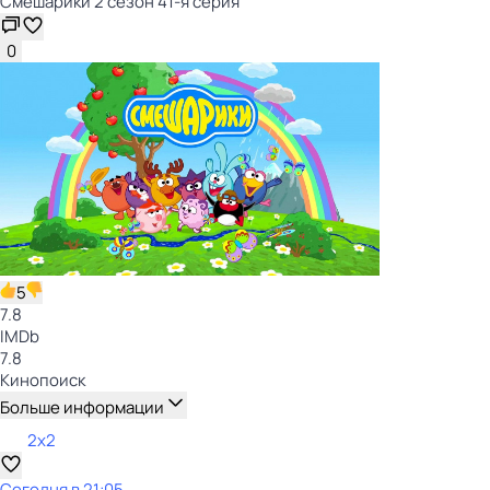
Смешарики 2 сезон 41-я серия
0
5
7.8
IMDb
7.8
Кинопоиск
Больше информации
2x2
Сегодня в 21:05