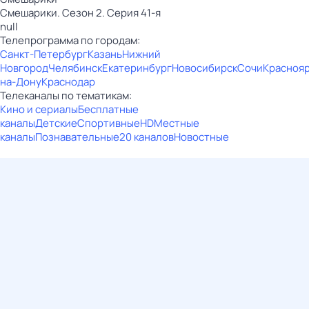
Смешарики. Сезон 2. Серия 41-я
null
Телепрограмма по городам:
Санкт-Петербург
Казань
Нижний
Новгород
Челябинск
Екатеринбург
Новосибирск
Сочи
Красноя
на-Дону
Краснодар
Телеканалы по тематикам:
Кино и сериалы
Бесплатные
каналы
Детские
Спортивные
HD
Местные
каналы
Познавательные
20 каналов
Новостные