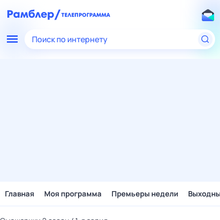
Поиск по интернету
Главная
Моя программа
Премьеры недели
Выходн