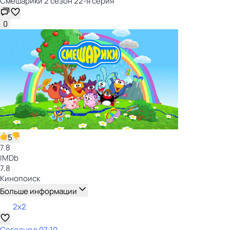
Смешарики 2 сезон 22-я серия
0
5
7.8
IMDb
7.8
Кинопоиск
Больше информации
2x2
Сегодня в 07:10