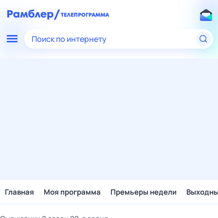
Поиск по интернету
Главная
Моя программа
Премьеры недели
Выходн