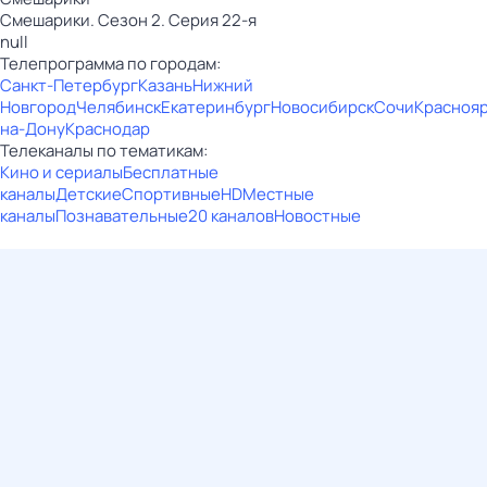
Смешарики. Сезон 2. Серия 22-я
null
Телепрограмма по городам:
Санкт-Петербург
Казань
Нижний
Новгород
Челябинск
Екатеринбург
Новосибирск
Сочи
Красноя
на-Дону
Краснодар
Телеканалы по тематикам:
Кино и сериалы
Бесплатные
каналы
Детские
Спортивные
HD
Местные
каналы
Познавательные
20 каналов
Новостные