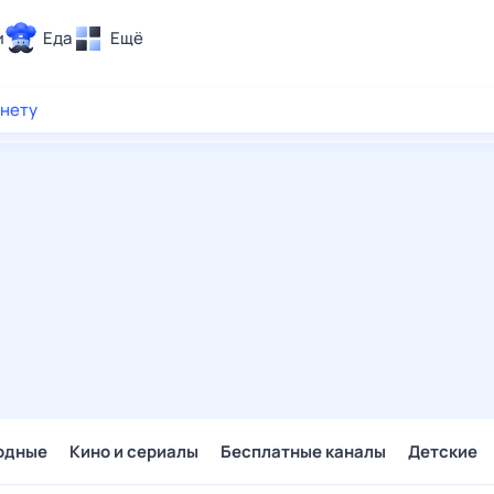
и
Еда
Ещё
Почта
рнету
ия и отдых
Поиск
Погода
ТВ-программа
и и тренды
 ситуации
 вместе
Помощь
одные
Кино и сериалы
Бесплатные каналы
Детские