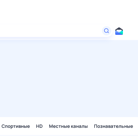
Спортивные
HD
Местные каналы
Познавательные