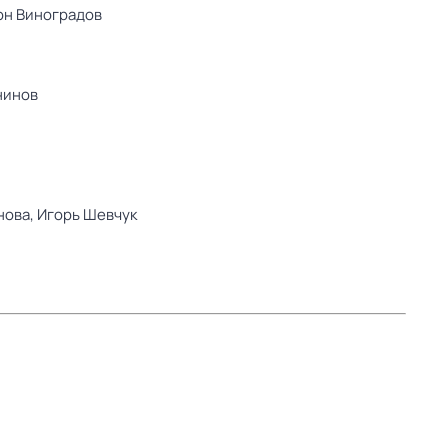
он Виноградов
нинов
нова,
Игорь Шевчук