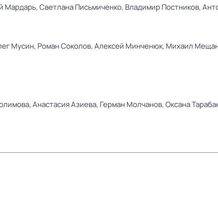
й Мардарь,
Светлана Письмиченко,
Владимир Постников,
Ант
лег Мусин,
Роман Соколов,
Алексей Минченюк,
Михаил Меща
олимова,
Анастасия Азиева,
Герман Молчанов,
Оксана Тараба