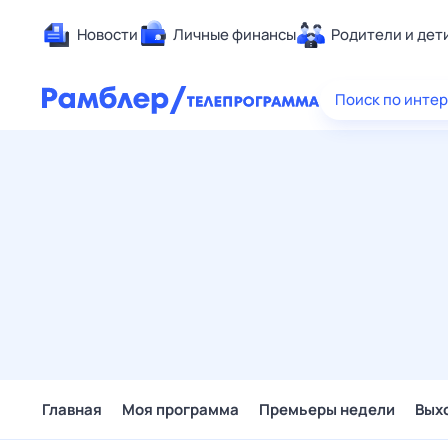
Новости
Личные финансы
Родители и дет
Здоровье
Поиск по инте
Развлечен
Дом и уют
Спорт
Карьера
Авто
Технологи
Жизненные
Сберегаем
Гороскопы
Главная
Моя программа
Премьеры недели
Вых