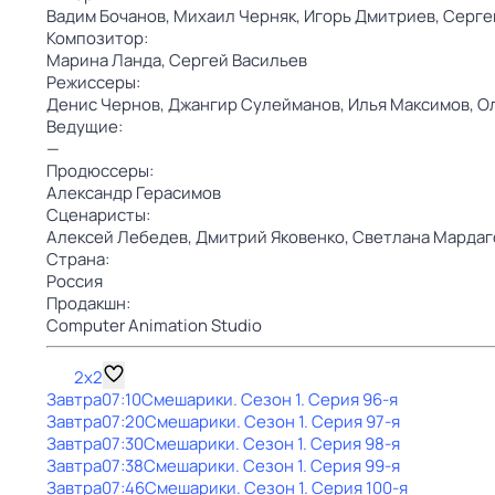
Вадим Бочанов,
Михаил Черняк,
Игорь Дмитриев,
Серге
Композитор:
Марина Ланда,
Сергей Васильев
Режиссеры:
Денис Чернов,
Джангир Сулейманов,
Илья Максимов,
О
Ведущие:
—
Продюссеры:
Александр Герасимов
Сценаристы:
Алексей Лебедев,
Дмитрий Яковенко,
Светлана Мардаг
Страна:
Россия
Продакшн:
Computer Animation Studio
2x2
Завтра
07:10
Смешарики
. Сезон 1
. Серия 96-я
Завтра
07:20
Смешарики
. Сезон 1
. Серия 97-я
Завтра
07:30
Смешарики
. Сезон 1
. Серия 98-я
Завтра
07:38
Смешарики
. Сезон 1
. Серия 99-я
Завтра
07:46
Смешарики
. Сезон 1
. Серия 100-я