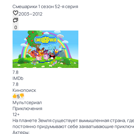
Смешарики 1 сезон 52-я серия
2003
—
2012
0
7.8
IMDb
7.8
Кинопоиск
5
Мультсериал
Приключения
12
+
На планете Земля существует вымышленная страна, где
постоянно придумывают себе захватывающие приключ
Актеры: