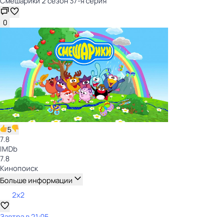
Смешарики 2 сезон 37-я серия
0
5
7.8
IMDb
7.8
Кинопоиск
Больше информации
2x2
Завтра в 21:05