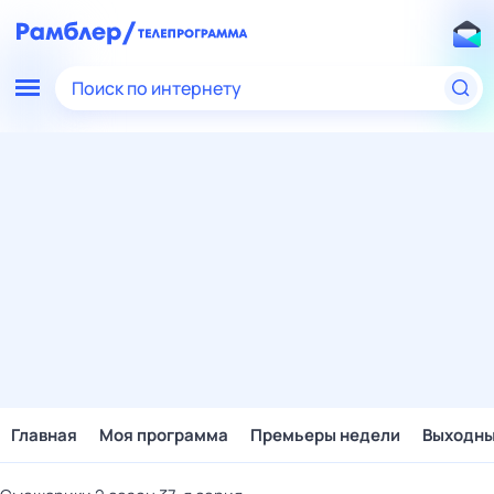
Поиск по интернету
Главная
Моя программа
Премьеры недели
Выходн