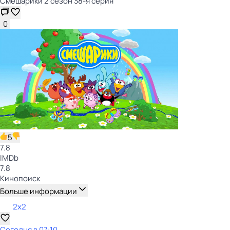
Смешарики 2 сезон 38-я серия
0
5
7.8
IMDb
7.8
Кинопоиск
Больше информации
2x2
Сегодня в 07:10