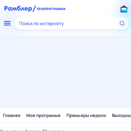
Поиск по интернету
Главная
Моя программа
Премьеры недели
Выходн