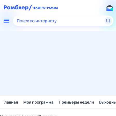
Поиск по интернету
Главная
Моя программа
Премьеры недели
Выходн