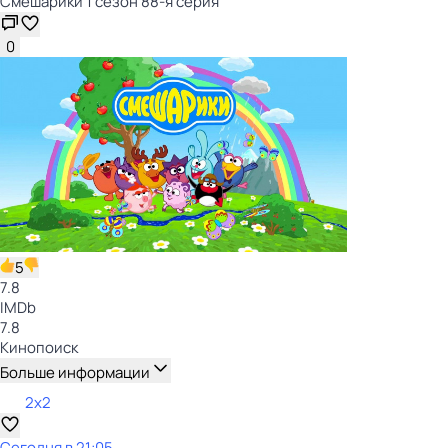
Смешарики 1 сезон 88-я серия
0
5
7.8
IMDb
7.8
Кинопоиск
Больше информации
2x2
Сегодня в 21:05