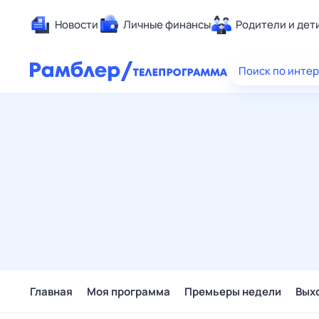
Новости
Личные финансы
Родители и дет
Здоровье
Поиск по инте
Развлечен
Дом и уют
Спорт
Карьера
Авто
Технологи
Жизненные
Сберегаем
Гороскопы
Главная
Моя программа
Премьеры недели
Вых