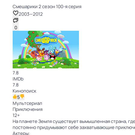
Смешарики 2 сезон 100-я серия
2003
—
2012
0
7.8
IMDb
7.8
Кинопоиск
5
Мультсериал
Приключения
12
+
На планете Земля существует вымышленная страна, где
постоянно придумывают себе захватывающие приключ
Актеры: