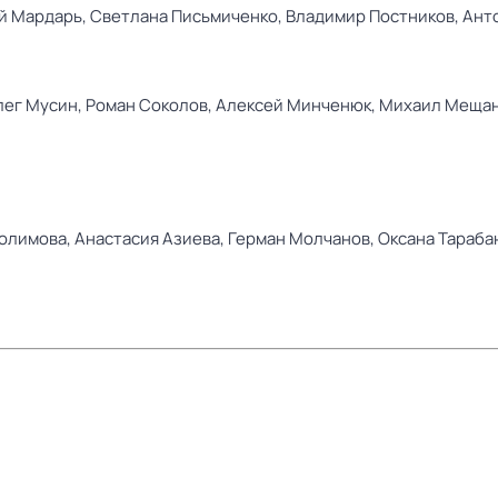
й Мардарь,
Светлана Письмиченко,
Владимир Постников,
Ант
лег Мусин,
Роман Соколов,
Алексей Минченюк,
Михаил Меща
олимова,
Анастасия Азиева,
Герман Молчанов,
Оксана Тараба