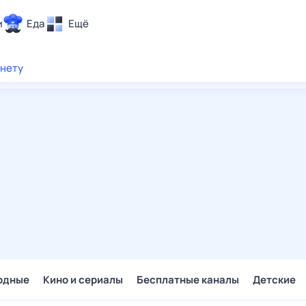
и
Еда
Ещё
Почта
рнету
ия и отдых
Поиск
Погода
ТВ-программа
и и тренды
 ситуации
 вместе
Помощь
одные
Кино и сериалы
Бесплатные каналы
Детские