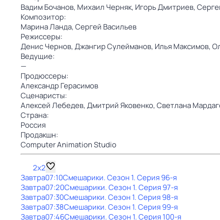
Вадим Бочанов,
Михаил Черняк,
Игорь Дмитриев,
Серге
Композитор:
Марина Ланда,
Сергей Васильев
Режиссеры:
Денис Чернов,
Джангир Сулейманов,
Илья Максимов,
О
Ведущие:
—
Продюссеры:
Александр Герасимов
Сценаристы:
Алексей Лебедев,
Дмитрий Яковенко,
Светлана Мардаг
Страна:
Россия
Продакшн:
Computer Animation Studio
2x2
Завтра
07:10
Смешарики
. Сезон 1
. Серия 96-я
Завтра
07:20
Смешарики
. Сезон 1
. Серия 97-я
Завтра
07:30
Смешарики
. Сезон 1
. Серия 98-я
Завтра
07:38
Смешарики
. Сезон 1
. Серия 99-я
Завтра
07:46
Смешарики
. Сезон 1
. Серия 100-я