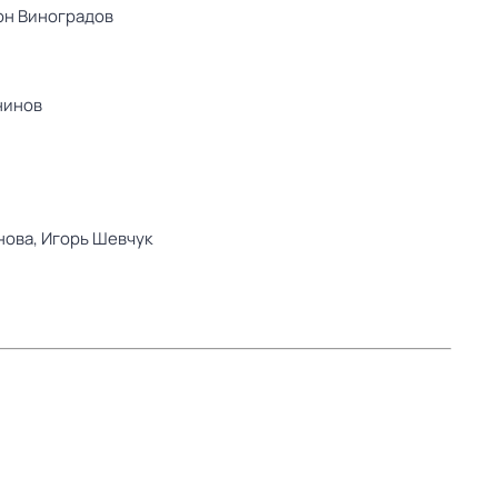
он Виноградов
нинов
нова,
Игорь Шевчук