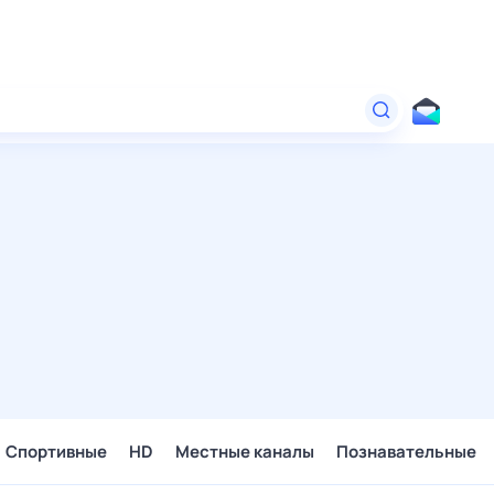
Спортивные
HD
Местные каналы
Познавательные