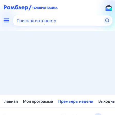
Поиск по интернету
Главная
Моя программа
Премьеры недели
Выходн