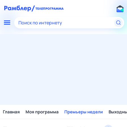
Поиск по интернету
Главная
Моя программа
Премьеры недели
Выходн