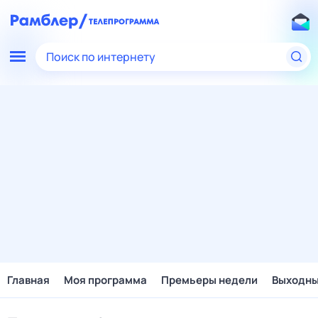
Поиск по интернету
Главная
Моя программа
Премьеры недели
Выходн